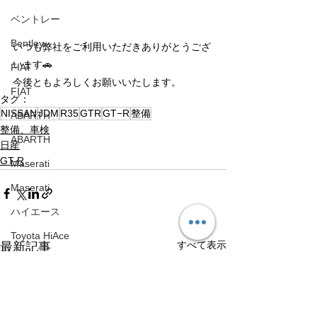
ベントレー
Bentley
いつも弊社をご利用いただきありがとうござ
います🚗
FIAT
今後ともよろしくお願いいたします。
FIAT
タグ：
NISSAN
JDM
R35
GTR
GT−R
整備
ABARTH
整備、車検
ABARTH
日産
GT-R
Maserati
Maserati
ハイエース
Toyota HiAce
すべて表示
最新記事
日産
Nissan
メルセデスベンツ