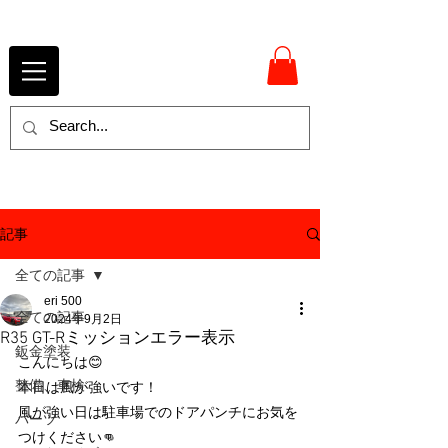
記事
全ての記事
eri 500
全ての記事
2024年9月2日
R35 GT-Rミッションエラー表示
鈑金塗装
こんにちは😊
整備、車検
本日は風が強いです！
風が強い日は駐車場でのドアパンチにお気を
パーツ
つけください👊