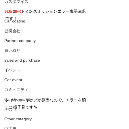
カスタマイズ
カーコーティング
R35 GT-R
トランスミッションエラー表示確認
です！
Car coating
提携会社
Partner company
買い取り
sales and purchase
イベント
Car event
コミュニティ
Car community
タイヤのスリップが原因なので、エラーを消
して様子見です🔧
その他
Other category
中古車