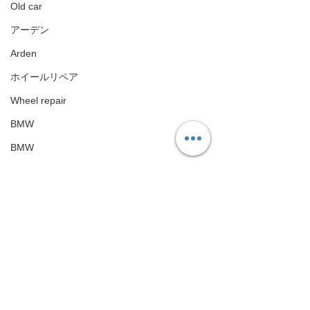
Old car
アーデン
Arden
ホイールリペア
Wheel repair
BMW
BMW
GT-R
GT-R
Android ナビインターフェース
Android Navigation Unit
ランドクルーザー
Toyota Land cruiser
いつもありがとうございます😊