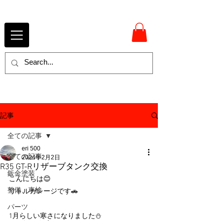
記事
全ての記事
eri 500
全ての記事
2024年2月2日
R35 GT-Rリザーブタンク交換
鈑金塗装
こんにちは😊
整備、車検
リトルガレージです🚗
パーツ
1月らしい寒さになりました⛄