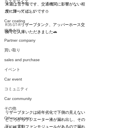
カスタマイズ
来週は雪予報です、交通機関に影響がない程
カーコーティング
度に降ってほしいです⛄
Car coating
R35 GT-Rリザーブタンク、アッパーホース交
提携会社
換でご入庫いただきました🚗
Partner company
買い取り
sales and purchase
イベント
Car event
コミュニティ
Car community
その他
リザーブタンクは経年劣化で下側の見えない
Other category
ところからラジエーター液が漏れ出し、その
下には電動ファンモジュールがあるので漏れ
中古車