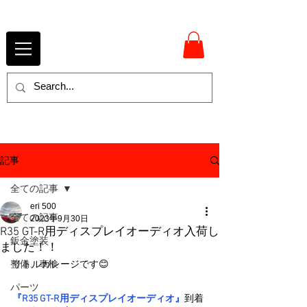
記事
全ての記事
eri 500
全ての記事
2023年9月30日
R35 GT-R用ディスプレイオーディオ入荷し
鈑金塗装
ました！！
整備、車検
リトルガレージです😊
パーツ
『R35 GT-R用ディスプレイオーディオ』
到着