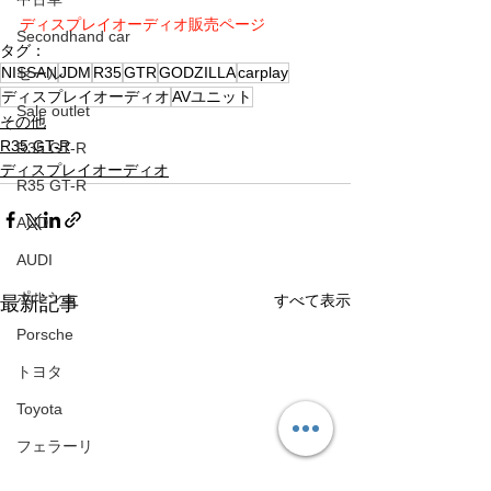
ディスプレイオーディオ販売ページ
Secondhand car
タグ：
NISSAN
JDM
R35
GTR
GODZILLA
carplay
セール
ディスプレイオーディオ
AVユニット
Sale outlet
その他
R35 GT-R
R35 GT-R
ディスプレイオーディオ
R35 GT-R
AUDI
AUDI
ポルシェ
すべて表示
最新記事
Porsche
トヨタ
Toyota
フェラーリ
Ferrari