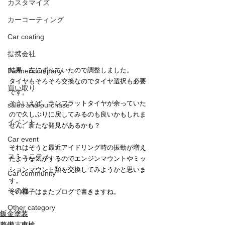
カスタマイズ
カーコーティング
Car coating
提携会社
結果、左にずれていたので調整しました。
Partner company
タイヤもそろそろ交換なのでタイヤ選択も必要
買い取り
です。
そういえば、ランフラットタイヤが余っていた
sales and purchase
ので久しぶりに戻してみるのも良いかもしれま
イベント
せん。新たな発見があるかも？
Car event
それはそうと最近アイドリング時の振動が増え
コミュニティ
たような気がするのでエンジンマウントやミッ
ションマウント類を交換してみようかと思いま
Car community
す。
その他
その様子はまたブログで書きますね。
Other category
鈑金塗装
整備、車検
中古車