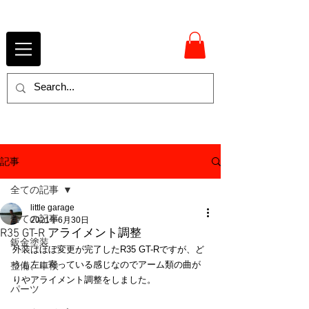
記事
全ての記事
little garage
全ての記事
2021年6月30日
R35 GT-R アライメント調整
鈑金塗装
外装はほぼ変更が完了したR35 GT-Rですが、ど
うも左に寄っている感じなのでアーム類の曲が
整備、車検
りやアライメント調整をしました。
パーツ