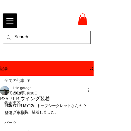
記事
全ての記事
little garage
全ての記事
2019年6月30日
R35 GT-R ウイング装着
鈑金塗装
R35 GT-R MY12にトップシークレットさんのウ
イングを塗装、装着しました。
整備、車検
パーツ