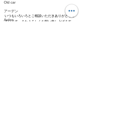
Old car
アーデン
いつもいろいろとご相談いただきありがとうご
Arden
ざいます。またよろしくお願い申し上げます。
ホイールリペア
Wheel repair
BMW
BMW
GT-R
GT-R
Android ナビインターフェース
鈑金塗装
Android Navigation Unit
整備、車検
ランドクルーザー
パーツ
Toyota Land cruiser