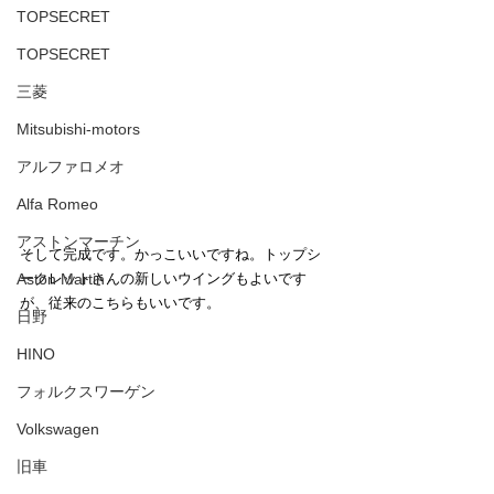
TOPSECRET
TOPSECRET
三菱
Mitsubishi-motors
アルファロメオ
Alfa Romeo
アストンマーチン
そして完成です。かっこいいですね。トップシ
ークレットさんの新しいウイングもよいです
Aston Martin
が、従来のこちらもいいです。
日野
HINO
フォルクスワーゲン
Volkswagen
旧車