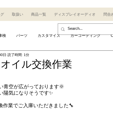
ログ
取扱い
商品一覧
ディスプレイオーディオ
問合
車検
パーツ
カスタマイズ
カーコーティング
C
30日
読了時間: 1分
sales and purchase
イベント
Car event
コミュ
T-R オイル交換作業
Other category
中古車
Secondhand car
セール
い青空が広がっております🌞
い陽気になりそうです✨
UDI
AUDI
ポルシェ
Porsche
トヨタ
Toy
換作業でご入庫いただきました🔧