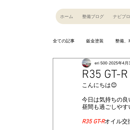
ホーム
整備ブログ
ナビブ
全ての記事
鈑金塗装
整備、
eri 500
2025年4月
Partner company
買い取り
R35 G
こんにちは😊
Car community
その他
今日は気持ちの良
昼間も過ごしやす
R35 GT-R
R35 GT-R
A
R35 GT-R
オイル交