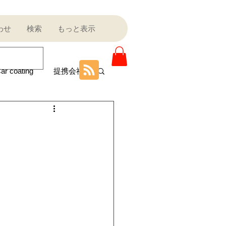
わせ
検索
もっと表示
ar coating
提携会社
ニティ
Sale outlet
ota
フェラーリ