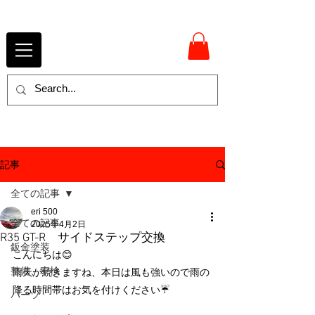
記事
全ての記事
eri 500
全ての記事
2025年4月2日
R35 GT-R サイドステップ交換
鈑金塗装
こんにちは😊
整備、車検
雨天が続きますね、本日は風も強いので雨の
降る時間帯はお気を付けください☔
パーツ