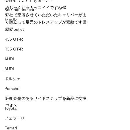
見させていただきました！！
めちゃくちゃカッコイイですね😎
Secondhand car
弊社で塗装させていただいたキャリパーがよ
セール
り際立って足元のドレスアップが素敵です👏
Sale outlet
👏👏
R35 GT-R
R35 GT-R
AUDI
AUDI
ポルシェ
Porsche
トヨタ
細かい傷のあるサイドステップを新品に交換
です🔧
Toyota
フェラーリ
Ferrari