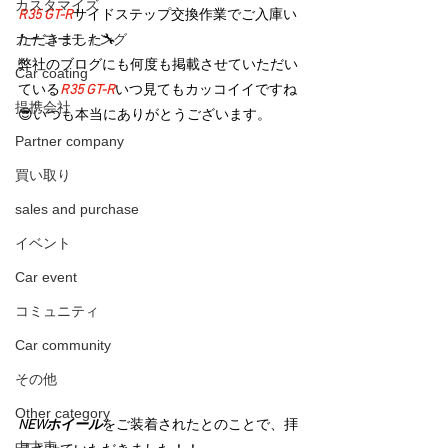
カスタマイズ
R35 GT-R
サイドステップ交換作業でご入庫い
カーコーティング
ただきました🔧
弊社のブログにも何度も掲載させていただい
Car coating
ている
R35 GT-R
いつ見てもカッコイイですね
提携会社
😎いつも本当にありがとうございます。
Partner company
買い取り
sales and purchase
イベント
Car event
コミュニティ
Car community
その他
Other category
NEWホイール
をご装着されたとのことで、拝
中古車