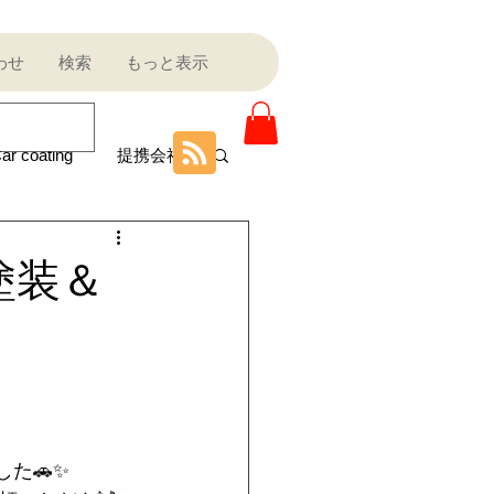
わせ
検索
もっと表示
ar coating
提携会社
ニティ
ア塗装＆
Sale outlet
ota
フェラーリ
した🚗✨