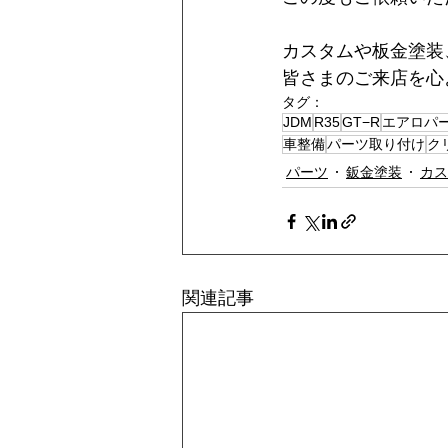
カスタムや板金塗装
皆さまのご来店を心
タグ：
JDM
R35
GT−R
エアロパ
車整備
パーツ取り付け
ク
パーツ
鈑金塗装
カス
関連記事