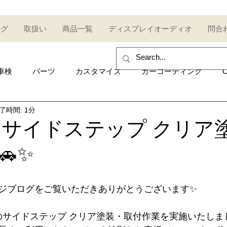
ログ
取扱い
商品一覧
ディスプレイオーディオ
問合
車検
パーツ
カスタマイズ
カーコーティング
C
了時間: 1分
sales and purchase
イベント
Car event
コミュ
T-R サイドステップ クリ
🚗✨
Other category
中古車
Secondhand car
セール
ジブログをご覧いただきありがとうございます✨
UDI
AUDI
ポルシェ
Porsche
トヨタ
Toy
-Rのサイドステップ クリア塗装・取付作業を実施いたしま