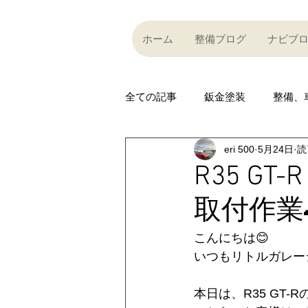
ホーム
整備ブログ
ナビブ
全ての記事
鈑金塗装
整備、
eri 500
5月24日
読
Partner company
買い取り
R35 G
取付作業
Car community
その他
こんにちは😊
いつもリトルガレー
R35 GT-R
R35 GT-R
A
本日は、R35 GT