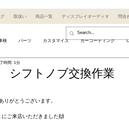
ログ
取扱い
商品一覧
ディスプレイオーディオ
問合
車検
パーツ
カスタマイズ
カーコーティング
C
了時間: 1分
sales and purchase
イベント
Car event
コミュ
T-R シフトノブ交換作業
Other category
中古車
Secondhand car
セール
ありがとうございます。
UDI
AUDI
ポルシェ
Porsche
トヨタ
Toy
様
 にご来店いただきました🙌