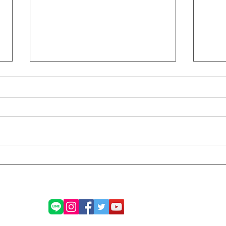
GRスープラが入庫しました！
R35
これからカスタムがスタート
プを
します✨
いて