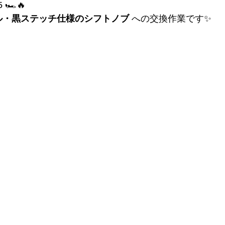
🏎️🔥
デル・黒ステッチ仕様のシフトノブ
 への交換作業です✨