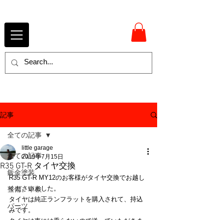
記事
全ての記事
little garage
全ての記事
2019年7月15日
R35 GT-R タイヤ交換
鈑金塗装
R35 GT-R MY12のお客様がタイヤ交換でお越し
くださいました。
整備、車検
タイヤは純正ランフラットを購入されて、持込
パーツ
みです。