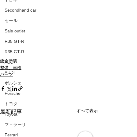
Secondhand car
セール
Sale outlet
R35 GT-R
R35 GT-R
鈑金塗装
AUDI
整備、車検
AUDI
パーツ
ポルシェ
Porsche
トヨタ
すべて表示
最新記事
Toyota
フェラーリ
Ferrari