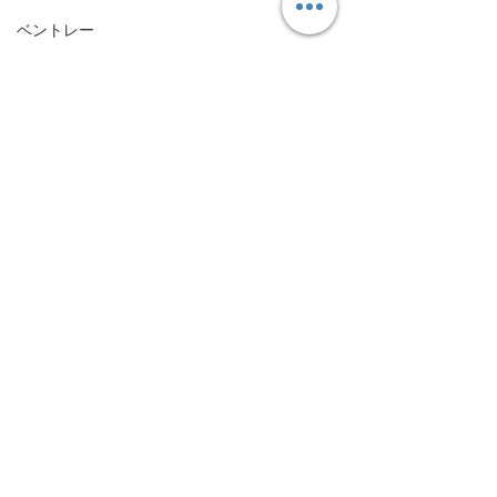
ベントレー
Bentley
FIAT
FIAT
ABARTH
ABARTH
Maserati
Maserati
コメント
ハイエース
Toyota HiAce
コメントを追加…
GRスープラが入庫しまし
R35 GT-R TC
日産
た！これからカスタムが
アップを実施！
Nissan
スタートします✨
顧いただいてい
の一台🔧
メルセデスベンツ