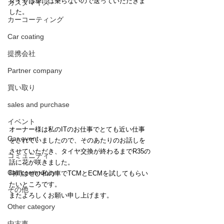
タイヤは車には乗らないので送っていただきま
カスタマイズ
した。
カーコーティング
Car coating
提携会社
Partner company
買い取り
sales and purchase
イベント
オーナー様は私のITのお仕事でとても近い仕事
Car event
をされていましたので、そのあたりのお話しを
させていただき、タイヤ交換が終わるまでR35の
コミュニティ
話に花が咲きました。
Car community
時間はぜひ私の車でTCMとECMを試してもらい
たいところです。
その他
またよろしくお願い申し上げます。
Other category
中古車