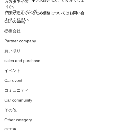
しします。カーボン大好きな方、いかがでしょ
カスタマイズ
うか。
カーコーティング
円安が進んでいるため価格についてはお問い合
わせください。
Car coating
提携会社
Partner company
買い取り
sales and purchase
イベント
Car event
コミュニティ
Car community
その他
Other category
中古車