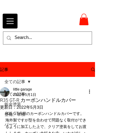
記事
全ての記事
little garage
全ての記事
2022年5月1日
R35 GT-R カーボンハンドルカバー
鈑金塗装
更新日：
2022年5月3日
R35 GT-R用のカーボンハンドルカバーです。
整備、車検
海外製ですが型を合わせて問題なく取付ができ
パーツ
るように加工した上で、クリア塗装をしてお渡