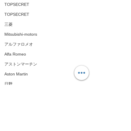
TOPSECRET
TOPSECRET
三菱
Mitsubishi-motors
アルファロメオ
Alfa Romeo
アストンマーチン
Aston Martin
日野
HINO
フォルクスワーゲン
Volkswagen
タグ：
旧車
NISSAN
JDM
R35
GTR
GT−R
GODZILLA
Nismo