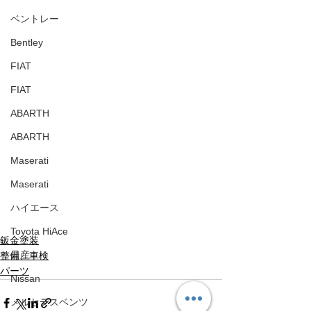
ベントレー
Bentley
FIAT
FIAT
ABARTH
ABARTH
Maserati
Maserati
ハイエース
Toyota HiAce
鈑金塗装
日産
整備、車検
パーツ
Nissan
メルセデスベンツ