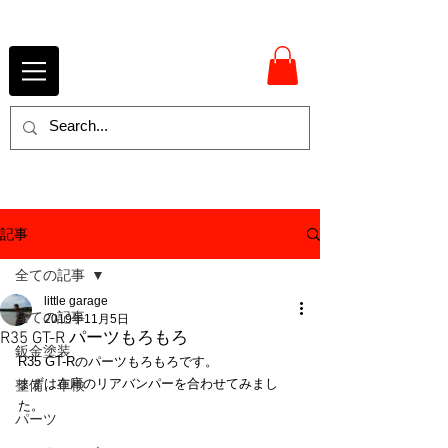
記事
全ての記事
little garage
全ての記事
2019年11月5日
R35 GT-R パーツもろもろ
鈑金塗装
R35 GT-Rのパーツもろもろです。
まずは在庫のリアバンパーを合わせてみまし
整備、車検
た。
パーツ