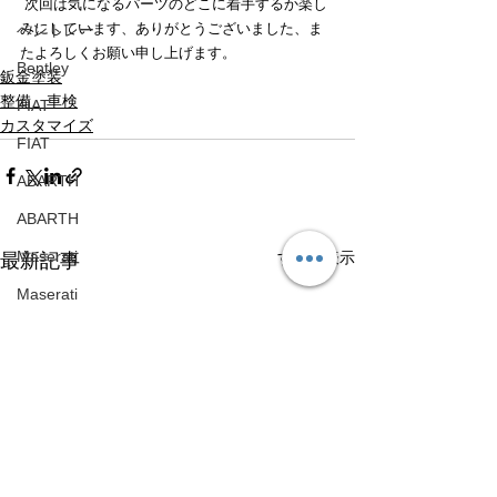
 次回は気になるパーツのどこに着手するか楽し
みにしています、ありがとうございました、ま
ベントレー
たよろしくお願い申し上げます。
Bentley
鈑金塗装
整備、車検
FIAT
カスタマイズ
FIAT
ABARTH
ABARTH
Maserati
すべて表示
最新記事
Maserati
ハイエース
Toyota HiAce
日産
Nissan
メルセデスベンツ