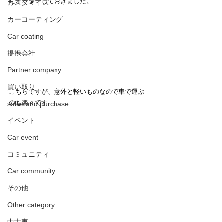
にオーダーしておきました。
カスタマイズ
カーコーティング
Car coating
提携会社
Partner company
買い取り
こちらですが、意外と軽いものなので車で運ぶ
のも楽々です
sales and purchase
イベント
Car event
コミュニティ
Car community
その他
Other category
中古車