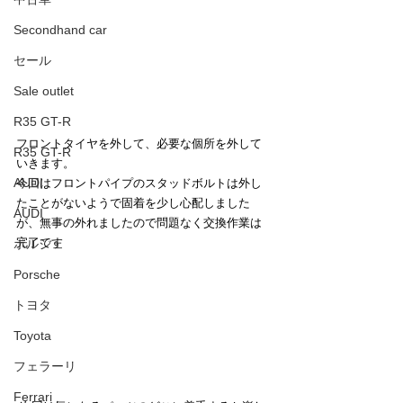
Secondhand car
セール
Sale outlet
R35 GT-R
フロントタイヤを外して、必要な個所を外して
R35 GT-R
いきます。
AUDI
今回はフロントパイプのスタッドボルトは外し
たことがないようで固着を少し心配しました
AUDI
が、無事の外れましたので問題なく交換作業は
完了です
ポルシェ
Porsche
トヨタ
Toyota
フェラーリ
Ferrari