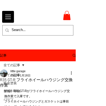
記事
全ての記事
little garage
全ての記事
2022年1月18日
R35 GT-R フライホイールハウジング交換
鈑金塗装
作業
整備、車検
MY08 R35 GT-Rがフライホイールハウジング交
換作業で入庫です。
パーツ
フライホイールハウジングとガスケットは事前