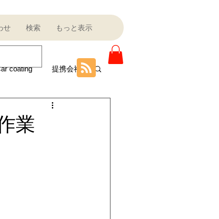
わせ
検索
もっと表示
ar coating
提携会社
ニティ
止作業
Sale outlet
ota
フェラーリ