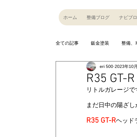
ホーム
整備ブログ
ナビブ
全ての記事
鈑金塗装
整備、
eri 500
2023年10
Partner company
買い取り
R35 G
リトルガレージです
Car community
その他
まだ日中の陽ざし
R35 GT-R
R35 GT-R
A
R35 GT-R
ヘッド