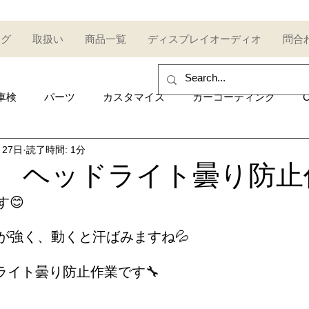
ログ
取扱い
商品一覧
ディスプレイオーディオ
問合
車検
パーツ
カスタマイズ
カーコーティング
C
月27日
読了時間: 1分
sales and purchase
イベント
Car event
コミュ
T-R ヘッドライト曇り防
😊
Other category
中古車
Secondhand car
セール
が強く、動くと汗ばみますね💦
UDI
AUDI
ポルシェ
Porsche
トヨタ
Toy
ライト曇り防止作業です🔧