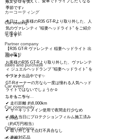
暖かい日も増えて、愛車でドライブしたくなる
カスタマイズ
季節です♪
カーコーティング
本日は、お客様のR35 GT-Rより取り外した、人
Car coating
気のヴァレンティ “稲妻ヘッドライト” をご紹介
提携会社
します⚡
Partner company
【R35 GT-R ヴァレンティ 稲妻ヘッドライト 出
買い取り
品中🔥】
お客様のR35 GT-Rより取り外した、ヴァレンテ
sales and purchase
ィ ジュエルヘッドランプ “稲妻ヘッドライト” を
イベント
ヤフオク出品中です✨
GT-Rオーナーの方なら一度は憧れる人気ヘッド
Car event
ライトではないでしょうか☺️
コミュニティ
しかもこちら…
✔ 走行距離 約8,000km
Car community
✔ サーキットメイン使用で夜間走行少なめ
✔ 購入当日にプロテクションフィルム施工済み
その他
（約4万円相当）
Other category
✔ 取り外しまで点灯不具合なし
✔ 車検対応品
中古車