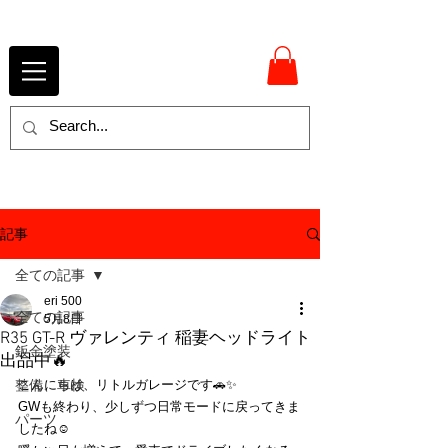
記事
全ての記事
eri 500
全ての記事
5月8日
R35 GT-R ヴァレンティ 稲妻ヘッドライト
鈑金塗装
出品中🔥
整備、車検
こんにちは、リトルガレージです🚗✨
GWも終わり、少しずつ日常モードに戻ってきま
パーツ
したね☺️