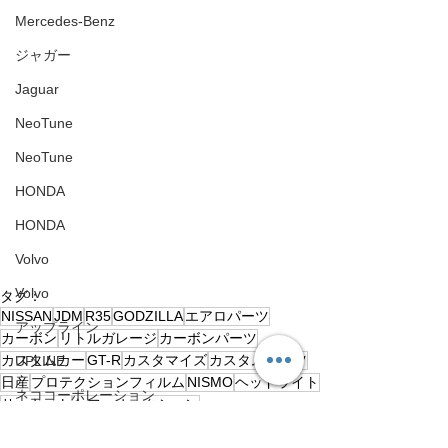
Mercedes-Benz
ジャガー
Jaguar
NeoTune
NeoTune
HONDA
HONDA
Volvo
Volvo
タグ：
NISSAN
JDM
R35
GODZILLA
エアロパーツ
アップライン
カーボン
リトルガレージ
カーボンパーツ
カスタムカー
GT-R
カスタマイズ
カスタムパーツ
UPLINE
日産
プロテクションフィルム
NISMO
ヘッドライト
ネココーポレーション
サーキット
ヤフーオークション
鈑金塗装
NEKO CORPORATION