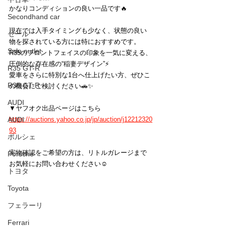
かなりコンディションの良い一品です🔥
Secondhand car
現在では入手タイミングも少なく、状態の良い
セール
物を探されている方には特におすすめです。
Sale outlet
R35のフロントフェイスの印象を一気に変える、
圧倒的な存在感の“稲妻デザイン”⚡
R35 GT-R
愛車をさらに特別な1台へ仕上げたい方、ぜひこ
R35 GT-R
の機会にご検討ください🚗✨
AUDI
▼ヤフオク出品ページはこちら
AUDI
https://
auctions.yahoo.co.jp/jp/auction/j12212320
93
ポルシェ
実物確認をご希望の方は、リトルガレージまで
Porsche
お気軽にお問い合わせください☺️
トヨタ
Toyota
フェラーリ
Ferrari