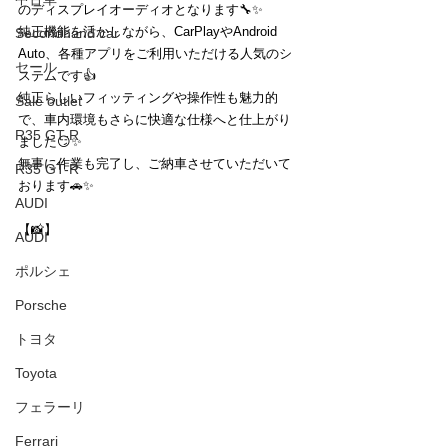
のディスプレイオーディオとなります🔧✨
純正機能を活かしながら、CarPlayやAndroid 
Secondhand car
Auto、各種アプリをご利用いただける人気のシ
セール
ステムです👍
純正らしいフィッティングや操作性も魅力的
Sale outlet
で、車内環境もさらに快適な仕様へと仕上がり
R35 GT-R
ました😏✨
無事に作業も完了し、ご納車させていただいて
R35 GT-R
おります🚗✨
AUDI
【📸】
AUDI
ポルシェ
Porsche
トヨタ
Toyota
フェラーリ
Ferrari