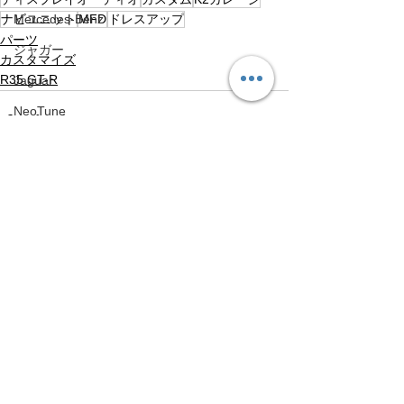
ナビユニット
Mercedes-Benz
MFD
ドレスアップ
パーツ
ジャガー
カスタマイズ
R35 GT-R
Jaguar
NeoTune
NeoTune
HONDA
すべて表示
最新記事
HONDA
Volvo
Volvo
アップライン
UPLINE
ネココーポレーション
NEKO CORPORATION