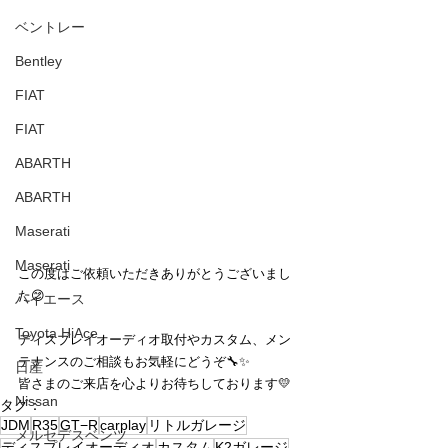
ベントレー
Bentley
FIAT
FIAT
ABARTH
ABARTH
Maserati
Maserati
この度はご依頼いただきありがとうございまし
た😊
ハイエース
Toyota HiAce
ディスプレイオーディオ取付やカスタム、メン
テナンスのご相談もお気軽にどうぞ🔧✨
日産
皆さまのご来店を心よりお待ちしております💛
Nissan
タグ：
JDM
R35
GT−R
carplay
リトルガレージ
メルセデスベンツ
ディスプレイオーディオ
カスタム
K2ガレージ