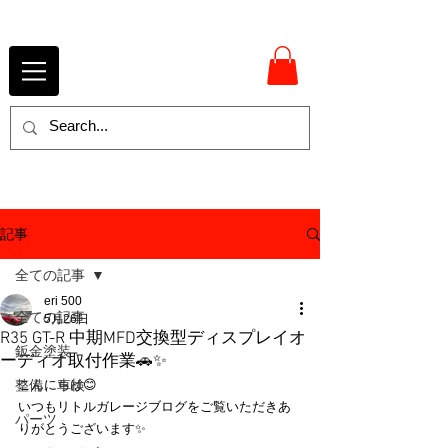
記事
全ての記事
eri 500
全ての記事
5月26日
R35 GT-R 中期MFD交換型ディスプレイオ
鈑金塗装
ーディオ取付作業🚗✨
整備、車検
こんにちは😊
いつもリトルガレージブログをご覧いただきあ
パーツ
りがとうございます✨