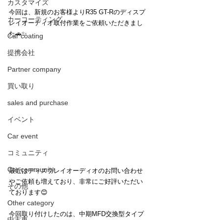
カスタマイズ
今回は、新規のお客様よりR35 GT-Rのディスプ
カーコーティング
レイオーディオ取付作業をご依頼いただきまし
た🚗✨
Car coating
提携会社
Partner company
買い取り
sales and purchase
イベント
Car event
コミュニティ
Car community
最近はディスプレイオーディオのお問い合わせ
やご依頼も増えており、非常にご好評いただい
その他
ております😊
Other category
今回取り付けしたのは、中期MFD交換型タイプ
中古車