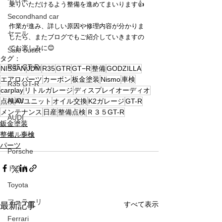
乗りいただけるよう整備を進めてまいります👍
Secondhand car
作業が進み、詳しい原因や修理内容が分かりま
セール
したら、またブログでもご紹介していきますの
でお楽しみに😊
Sale outlet
タグ：
R35 GT-R
NISSAN
JDM
R35
GTR
GT−R
整備
GODZILLA
エアロパーツ
カーボン
板金塗装
Nismo
車検
R35 GT-R
carplay
リトルガレージ
ディスプレイオーディオ
AUDI
点検
AVユニット
オイル交換
K2ガレージ
GT-R
メンテナンス
日産
整備点検
Ｒ３５GT-R
AUDI
鈑金塗装
整備、車検
ポルシェ
パーツ
Porsche
トヨタ
Toyota
フェラーリ
すべて表示
最新記事
Ferrari