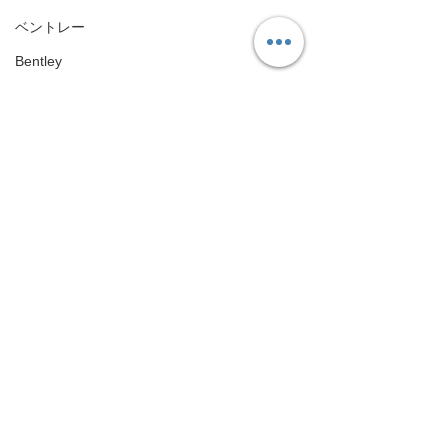
ベントレー
Bentley
FIAT
FIAT
ABARTH
ABARTH
Maserati
Maserati
ハイエース
コメント
Toyota HiAce
日産
Nissan
コメントを追加…
GRスープラが入庫しまし
R35 GT-R TC
メルセデスベンツ
た！これからカスタムが
アップを実施！