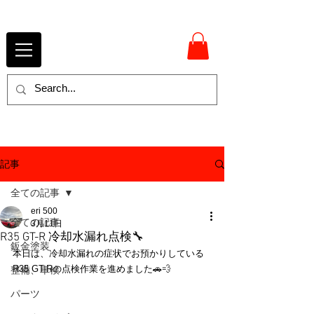
記事
全ての記事
eri 500
全ての記事
3月11日
R35 GT-R 冷却水漏れ点検🔧
鈑金塗装
本日は、冷却水漏れの症状でお預かりしている
R35 GT-Rの点検作業を進めました🚗💨
整備、車検
パーツ