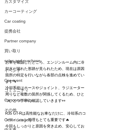
カスタマイズ
カーコーティング
Car coating
提携会社
Partner company
買い取り
sales and purchase
お車を確認したところ、エンジンルーム内に冷
却水が漏れた形跡が見られたため、現在は原因
イベント
箇所の特定を行いながら各部の点検を進めてい
Car event
ます🔧  
冷却系統はホースやジョイント、ラジエーター
コミュニティ
周りなど複数の箇所が関係してくるため、ひと
Car community
つひとつ丁寧に確認していきます👀
その他
R35 GT-Rは高性能なお車なだけに、冷却系のコ
Other category
ンディション管理もとても重要です🔥  
今回もしっかりと原因を突き止め、安心してお
中古車