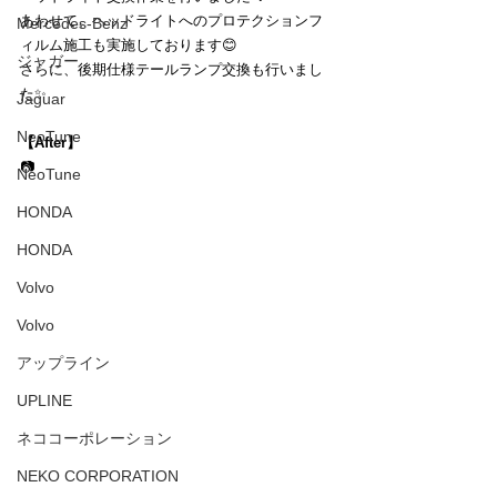
あわせて、ヘッドライトへのプロテクションフ
Mercedes-Benz
ィルム施工も実施しております😊
ジャガー
さらに、後期仕様テールランプ交換も行いまし
た✨
Jaguar
NeoTune
【After】
📷
NeoTune
HONDA
HONDA
Volvo
Volvo
アップライン
UPLINE
ネココーポレーション
NEKO CORPORATION