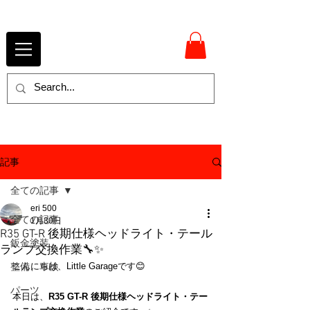
記事
全ての記事
eri 500
全ての記事
1月30日
R35 GT-R 後期仕様ヘッドライト・テール
鈑金塗装
ランプ交換作業🔧✨
整備、車検
こんにちは、Little Garageです😊
パーツ
本日は、
R35 GT-R 後期仕様ヘッドライト・テー