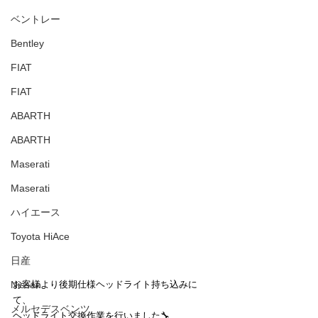
ベントレー
Bentley
FIAT
FIAT
ABARTH
ABARTH
Maserati
Maserati
ハイエース
Toyota HiAce
日産
お客様より後期仕様ヘッドライト持ち込みに
Nissan
て、
メルセデスベンツ
ヘッドライト交換作業を行いました🔧