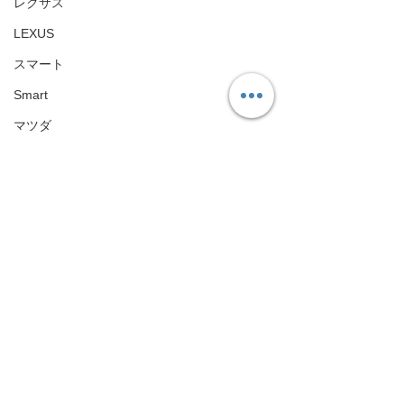
レクサス
LEXUS
スマート
Smart
マツダ
Mazda
メンテナンス
Car maintenance
ドライブレコーダー
dashcam
ヘッドライト・テールランプともに後期仕様と
エアロパーツ
なり、
フロント・リアともに統一感のある、
Aero Parts
より洗練された印象に仕上がりました✨
プロテクションフィルム施工により、
ロータス
飛び石や紫外線から保護できるのもポイントで
CarPlay