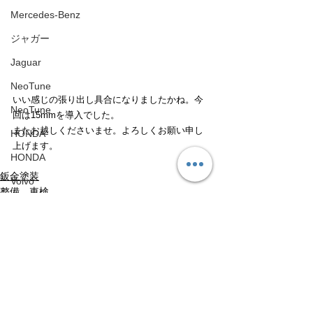
Mercedes-Benz
ジャガー
Jaguar
NeoTune
いい感じの張り出し具合になりましたかね。今
NeoTune
回は15mmを導入でした。
またお越しくださいませ。よろしくお願い申し
HONDA
上げます。
HONDA
鈑金塗装
Volvo
整備、車検
Volvo
パーツ
アップライン
UPLINE
ネココーポレーション
すべて表示
最新記事
NEKO CORPORATION