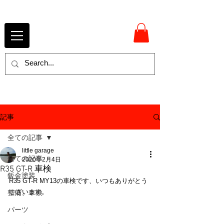
記事
全ての記事
little garage
全ての記事
2020年2月4日
R35 GT-R 車検
鈑金塗装
R35 GT-R MY13の車検です、いつもありがとう
ございます。
整備、車検
パーツ