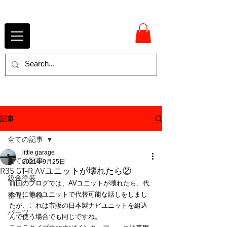
記事
全ての記事
little garage
全ての記事
2021年9月25日
R35 GT-R AVユニットが壊れたら②
鈑金塗装
前回のブログでは、AVユニットが壊れたら、代
わりに他のユニットで代替可能な話しをしまし
整備、車検
たが、これは市販の日本製ナビユニットを組込
パーツ
んで使う場合でも同じですね。