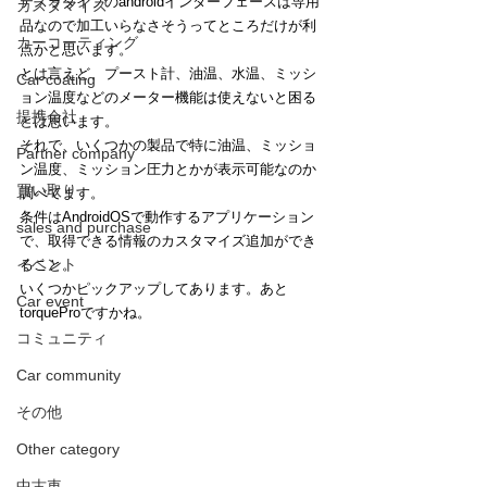
テスラタイプのandroidインターフェースは専用
カスタマイズ
品なので加工いらなさそうってところだけが利
カーコーティング
点かと思います。
とは言えど、プースト計、油温、水温、ミッシ
Car coating
ョン温度などのメーター機能は使えないと困る
提携会社
とは思います。
それで、いくつかの製品で特に油温、ミッショ
Partner company
ン温度、ミッション圧力とかが表示可能なのか
買い取り
調べてます。
条件はAndroidOSで動作するアプリケーション
sales and purchase
で、取得できる情報のカスタマイズ追加ができ
イベント
ること。
いくつかピックアップしてあります。あと
Car event
torqueProですかね。
コミュニティ
Car community
その他
Other category
中古車