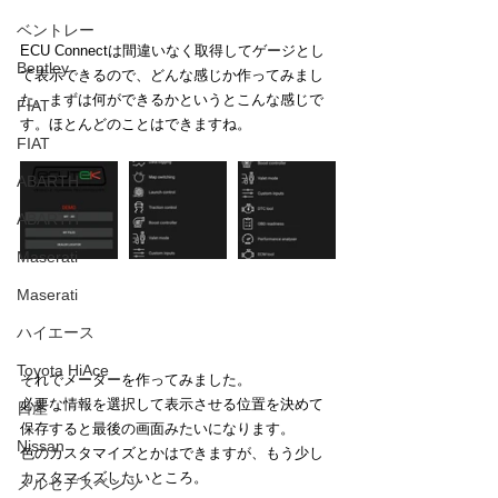
ベントレー
ECU Connectは間違いなく取得してゲージとし
Bentley
て表示できるので、どんな感じか作ってみまし
た。まずは何ができるかというとこんな感じで
FIAT
す。ほとんどのことはできますね。
FIAT
ABARTH
ABARTH
Maserati
Maserati
ハイエース
Toyota HiAce
それでメーターを作ってみました。
必要な情報を選択して表示させる位置を決めて
日産
保存すると最後の画面みたいになります。
Nissan
色のカスタマイズとかはできますが、もう少し
カスタマイズしたいところ。
メルセデスベンツ