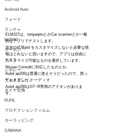
Android Auto
フォード
ランチャ
ELM327は、torqueproとかCar scannerとか一般
NISMO
的なアプリでテストします。
追加の拡張pid をカスタマイズしないと必要な情
カーボン
報はとれないと思いますので、アプリは自由に
テスラ
カスタマイズ可能なものを選択しています。
Nissan Consultに対応したものとか。
シボレー
Autel ap200は普通に使えそうだったので、買っ
ディスプレイオーディオ
ておきました。
Autel ap200はGT−R専用のアドオンがありま
タイヤ交換
す。
KUHL
プロテクションフィルム
カーラッピング
CABANA