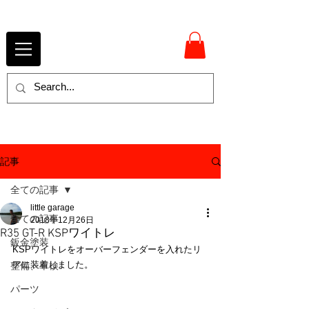
記事
全ての記事
little garage
全ての記事
2018年12月26日
R35 GT-R KSPワイトレ
鈑金塗装
KSPワイトレをオーバーフェンダーを入れたリ
アに装着しました。
整備、車検
パーツ