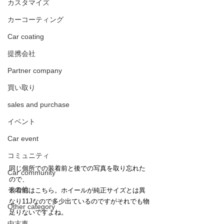
カスタマイズ
カーコーティング
Car coating
提携会社
Partner company
買い取り
sales and purchase
イベント
Car event
コミュニティ
同じ個所での装着前と後での写真を取り忘れた
Car community
ので、
その他
装着前はこちら。ホイールが純正サイズとは異
なり11Jなので多少出ているのですがそれでも物
Other category
足りないですよね。
中古車