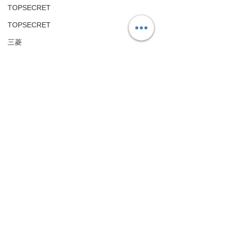
TOPSECRET
TOPSECRET
三菱
Mitsubishi-motors
アルファロメオ
鈑金塗装
Alfa Romeo
整備、車検
アストンマーチン
パーツ
Aston Martin
日野
HINO
すべて表示
最新記事
フォルクスワーゲン
Volkswagen
旧車