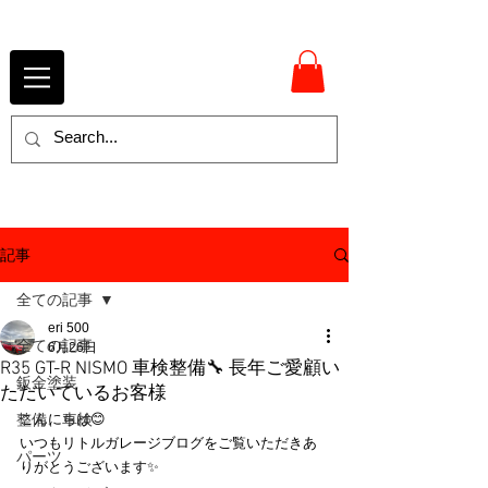
記事
全ての記事
eri 500
全ての記事
6月26日
R35 GT-R NISMO 車検整備🔧 長年ご愛顧い
鈑金塗装
ただいているお客様
整備、車検
こんにちは😊
いつもリトルガレージブログをご覧いただきあ
パーツ
りがとうございます✨