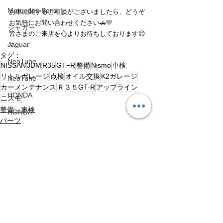
Mercedes-Benz
お車に関するご相談がございましたら、どうぞ
お気軽にお問い合わせください🚗💛
ジャガー
皆さまのご来店を心よりお待ちしております😊
Jaguar
✨
タグ：
NeoTune
NISSAN
JDM
R35
GT−R
整備
Nismo
車検
リトルガレージ
点検
オイル交換
K2ガレージ
NeoTune
カーメンテナンス
Ｒ３５GT-R
アップライン
HONDA
ニスモ
整備、車検
HONDA
パーツ
Volvo
R35 GT-R
Volvo
アップライン
UPLINE
すべて表示
最新記事
ネココーポレーション
NEKO CORPORATION