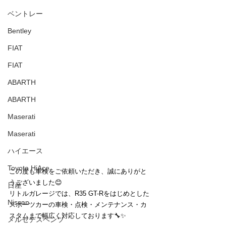
ベントレー
Bentley
FIAT
FIAT
ABARTH
ABARTH
Maserati
Maserati
ハイエース
Toyota HiAce
この度も車検をご依頼いただき、誠にありがと
うございました😊
日産
リトルガレージでは、R35 GT-Rをはじめとした
Nissan
スポーツカーの車検・点検・メンテナンス・カ
スタムまで幅広く対応しております🔧✨
メルセデスベンツ