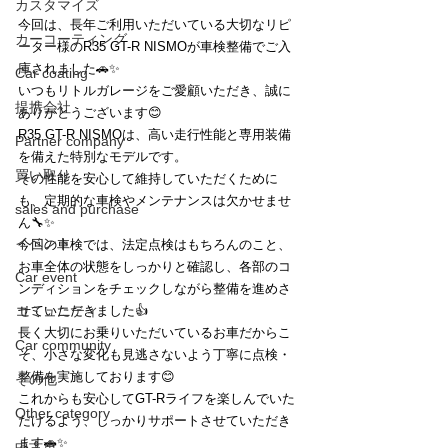
カスタマイズ
今回は、長年ご利用いただいている大切なリピ
カーコーティング
ーター様のR35 GT-R NISMOが車検整備でご入
庫されました🚗✨
Car coating
いつもリトルガレージをご愛顧いただき、誠に
提携会社
ありがとうございます😊
R35 GT-R NISMOは、高い走行性能と専用装備
Partner company
を備えた特別なモデルです。
買い取り
その性能を安心して維持していただくために
も、定期的な車検やメンテナンスは欠かせませ
sales and purchase
ん🔧✨
イベント
今回の車検では、法定点検はもちろんのこと、
お車全体の状態をしっかりと確認し、各部のコ
Car event
ンディションをチェックしながら整備を進めさ
コミュニティ
せていただきました👍
長く大切にお乗りいただいているお車だからこ
Car community
そ、小さな変化も見逃さないよう丁寧に点検・
整備を実施しております😊
その他
これからも安心してGT-Rライフを楽しんでいた
Other category
だけるよう、しっかりサポートさせていただき
ます🚗✨
中古車