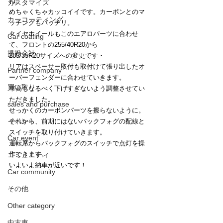
ね。
カスタマイズ
めちゃくちゃカッコイイです。カーボンとのマ
カーコーティング
ッチングもバッチリ。
タイヤホイールもこのエアロパーツに合わせ
Car coating
て、フロントの255/40R20から
提携会社
285/35R20サイズへの変更です・
リアはスペーサー取付も取付けて張り出したオ
Partner company
ーバーフェンダーに合わせていきます。
買い取り
車高もなるべく下げすぎないよう調整させてい
ただきました。
sales and purchase
せっかくのカーボンパーツを擦らないように。
イベント
それから、前期にはないバックフォグの配線と
スイッチを取り付けていきます。
Car event
運転席からバックフォグのスイッチで点灯を操
作できます。
コミュニティ
いよいよ納車が近いです！
Car community
その他
Other category
中古車