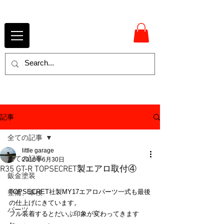
記事
全ての記事
little garage
全ての記事
2018年6月30日
R35 GT-R TOPSECRET製エアロ取付④
鈑金塗装
TOPSECRET社製MY17エアロパーツ一式も最後
整備、車検
の仕上げにきています。
パーツ
フル装着するとだいぶ印象が変わってきます