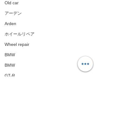
Old car
アーデン
Arden
ホイールリペア
Wheel repair
BMW
BMW
GT-R
GT-R
Android ナビインターフェース
Android Navigation Unit
ランドクルーザー
Toyota Land cruiser