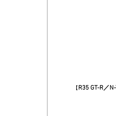
R35 GT-R／N-T
【