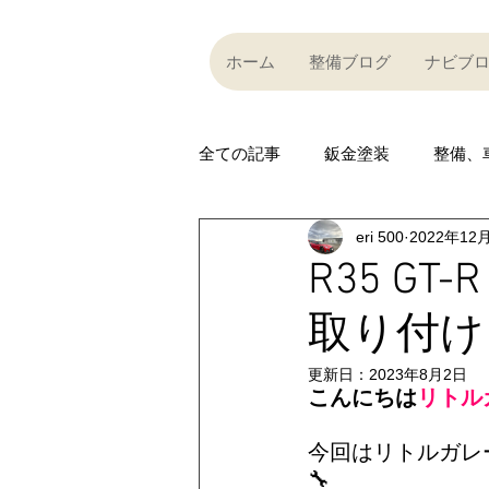
ホーム
整備ブログ
ナビブ
全ての記事
鈑金塗装
整備、
eri 500
2022年12
Partner company
買い取り
R35 GT-R 
取り付け
Car community
その他
更新日：
2023年8月2日
こんにちは
リトルガ
R35 GT-R
R35 GT-R
A
今回はリトルガレ
🔧