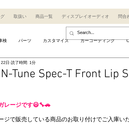
ログ
取扱い
商品一覧
ディスプレイオーディオ
問合
車検
パーツ
カスタマイズ
カーコーティング
C
月22日
読了時間: 1分
sales and purchase
イベント
Car event
コミュ
N-Tune Spec-T Front Lip Sp
Other category
中古車
Secondhand car
セール
レージです😃🔧🚗
UDI
AUDI
ポルシェ
Porsche
トヨタ
Toy
ージで販売している商品のお取り付けでご入庫いた