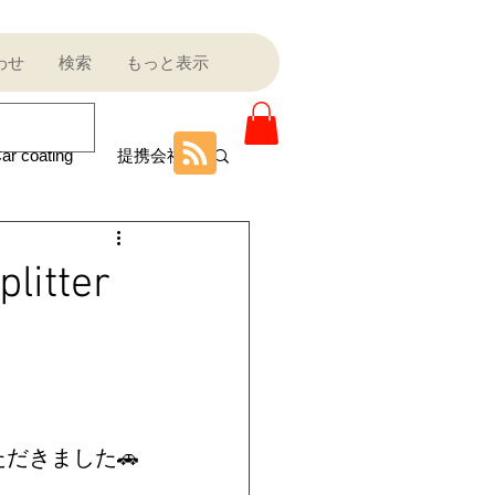
わせ
検索
もっと表示
ar coating
提携会社
ニティ
litter
Sale outlet
ota
フェラーリ
だきました🚗