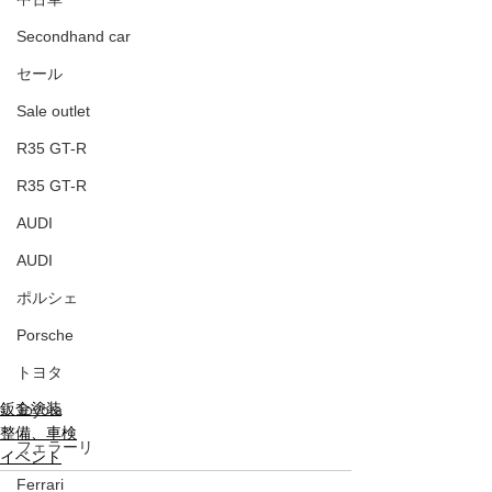
Secondhand car
セール
Sale outlet
R35 GT-R
R35 GT-R
AUDI
AUDI
ポルシェ
Porsche
トヨタ
鈑金塗装
Toyota
整備、車検
フェラーリ
イベント
Ferrari