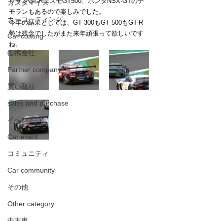
ッサンGT-RニスモGT500、ホンダNSX-GTのデ
カスタマイズ
モランもあるので楽しみでした。
カーコーティング
今年の結果としては、GT 300もGT 500もGT-R
勢は残念でしたがまた来年頑張って欲しいです
Car coating
ね。
提携会社
Partner company
買い取り
sales and purchase
イベント
Car event
コミュニティ
Car community
その他
Other category
中古車