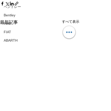
ベントレー
Bentley
すべて表示
最新記事
FIAT
FIAT
ABARTH
ABARTH
Maserati
Maserati
ハイエース
Toyota HiAce
日産
Nissan
メルセデスベンツ