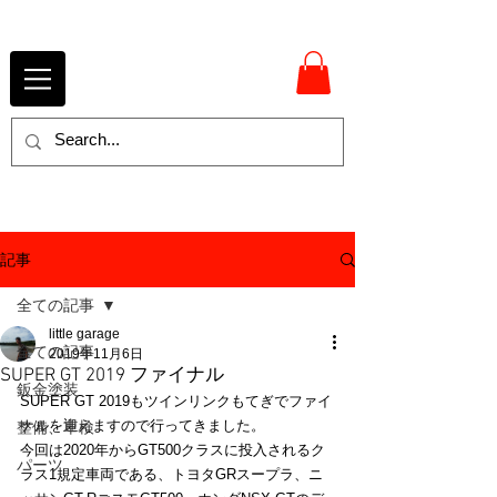
記事
全ての記事
little garage
全ての記事
2019年11月6日
SUPER GT 2019 ファイナル
鈑金塗装
SUPER GT 2019もツインリンクもてぎでファイ
ナルを迎えますので行ってきました。
整備、車検
今回は2020年からGT500クラスに投入されるク
パーツ
ラス1規定車両である、トヨタGRスープラ、ニ