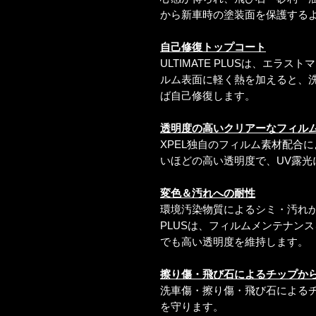
から新車時の塗装面を保護する
自己修復トップコート
ULTIMATE PLUSは、エラ
ルム表面に軽く熱を加えると、
ば自己修復します。
透明度の高いクリアーなフィル
XPEL独自のフィルム素材配合
いほどの高い透明度で、UV露光
変色＆汚れへの耐性
環境汚染物質によるシミ・汚れから
PLUSは、フィルムメンテナン
でも高い透明度を維持します。
擦り傷・飛び石によるチップか
洗車傷・擦り傷・飛び石による
を守ります。