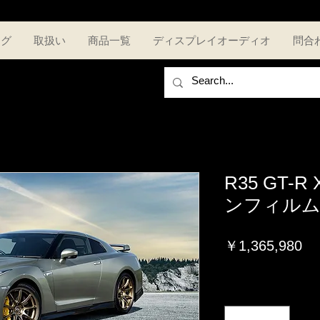
ログ
取扱い
商品一覧
ディスプレイオーディオ
問合
R35 GT-
ンフィルム
価
￥1,365,980
格
消費税込み
数量
*