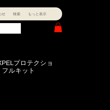
わせ
検索
もっと表示
R XPELプロテクショ
 フルキット