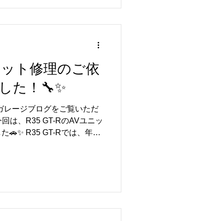
交換は、利便性を大きく向上
✨ また、年式によってはAV
画面表示や各種機能に影響が
トルガレージでは、AVユニッ
まで責任を持って対応してお
は、信頼できる協力会社と連
Vユニット修理のご依
してお乗りいただけるよう丁
した！🔧✨
 これまでにも多くのR35
頼をいただき、ディスプレイオ
ルガレージブログをご覧いただ
ト修理など、さまざまな施工
は、R35 GT-RのAVユニッ
面の調子が悪い…」「ディスプ
✨ R35 GT-Rでは、年式
い！」「純正機能を活かした
トに不具合が発生することが
.
に影響が出るケースがありま
取り外し、修理はネココーポレ
た🔧 修理完了後はリトルガ
を行い、各機能の動作確認ま
😊✨ 一つひとつの工程を丁
してお乗りいただける状態へ