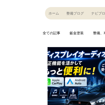
ホーム
整備ブログ
ナビブ
全ての記事
鈑金塗装
整備、
Partner company
買い取り
Car community
その他
R35 GT-R
R35 GT-R
A