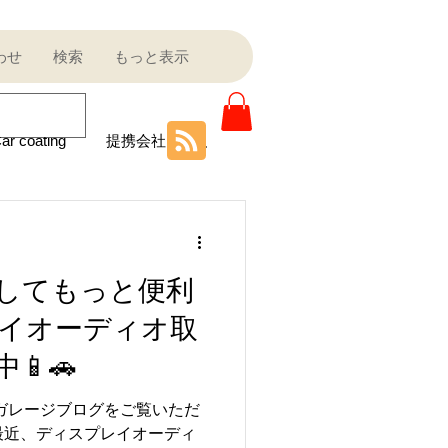
わせ
検索
もっと表示
ar coating
提携会社
ニティ
してもっと便利
Sale outlet
イオーディオ取
📱🚗
ota
フェラーリ
ルガレージブログをご覧いただ
最近、ディスプレイオーディ