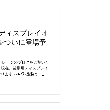
スプレイとの連携✨純正MFD
データを表示可能。違和感な
oid OS搭載📱YouTubeや
ざまなアプリを使用可能✨ ・
droid Auto対応📲スマートフォンと
ディスプレイオ
常使いもより快適に👍 ・高
載により、クリアで臨場感のあ
✨ついに登場予
性・デザイン性も向上✨直感的
より使いやすく快適な車内空
ルガレージのブログをご覧いた
 現在、後期用ディスプレイ
ます📱🚗💨 機能は、これ
前期・中期用ディスプレイオ
Wireless CarPlay /
Android OS搭載により、インター
のアプリも使用可能🎥✨ ・純
利便性と快適性を両立した仕
ライブがより楽しく、快適に