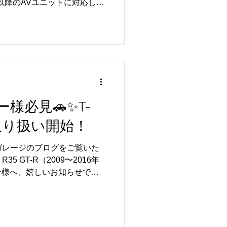
17以降のAVユニットに対応し
ーディオを販売する予定で
て、本体は税込み110,000円
仕様は前期・中期用の製品と
純正の機能を失わず、追加で
O、Androidのアプリケーションが
ディオになります。 お持ち
iルータを使いインターネット通
ayストアからアプリをダウンロー
ナー様必見🚗✨T-
tify、YouTube、Netflix、
 V2 取り扱い開始！
しむことができます。 この製品を
の検出とマニュアルなど作成
ガレージのブログをご覧いた
手伝いしていただける方を募
5 GT-R（2009〜2016年
価格若干抑えて販売させてい
ー様へ、嬉しいお知らせです
ール費用は無
い合わせをいただいておりまし
2」の取り扱いを開始いたしました😏
、より快適で先進的な空間へと
👍 【T-REX Pro Kit