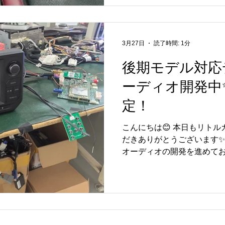
V2の主な特徴】 ・純正ディ
と連動し、車両情報や各種
くご使用いただけます😊 ・Andr
Googleマップなど、さま
3月27日
読了時間: 1分
Wireless CarPlay / An
後期モデル対応
ワイヤレス接続が可能で、日
音質オーディオ🎧DSP搭
ーディオ開発中
るサウンドを実現✨ ・操作
な操作と洗練されたUIで、
定！
間へ😏
こんにちは😊 本日もリト
だきありがとうございます✨
オーディオの開発を進めており
までご好評いただいている
ーディオと同等になる見込みです✨ ・
Android Auto 対応📲 ・
ネット接続でYouTubeなど
正機能はそのまま維持👍 
様となっており、日常のド