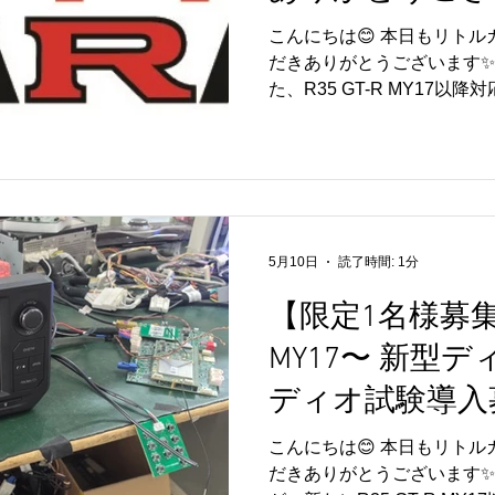
こんにちは😊 本日もリト
だきありがとうございます✨
た、R35 GT-R MY17以
オ試験導入募集ですが、予
をいただきました🚗✨ た
にありがとうございます😊 改
の関心の高さを実感しており
けて最終確認やマニュアル
進めております🔧 試験導
5月10日
読了時間: 1分
定となりました😊 たくさ
うございました✨ また、今
【限定1名様募集】
きましても、こちらのブログ
MY17〜 新型
👍 引き続き、R35 GT-
製品を目指して進めてまいり
ディオ試験導入
レージをよろしくお願いいたし
こんにちは😊 本日もリト
だきありがとうございます✨