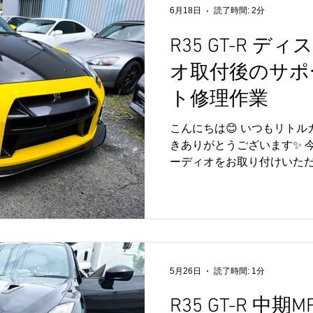
と仕上げました🚗 【📸】
6月18日
読了時間: 2分
ありがとうございました😊 
R35 GT-R 
GT-RのAVユニット修理
カスタムまで幅広く対応してお
オ取付後のサポー
関するお困りごとや気にな
気軽にご相談ください😊🚗
ト修理作業
待ちしております✨
こんにちは😊 いつもリト
きありがとうございます✨ 
ーディオをお取り付けいただい
ご相談をいただき、AVユニ
した🚗✨ ディスプレイオ
実現する人気のカスタムメニ
ニットに不具合が発生する
あります💦 今回は症状を
えでAVユニットの修理作業
5月26日
読了時間: 1分
🔧 リトルガレージでは、
を入れており、万が一のト
R35 GT-R 中
きる限り対応させていただい