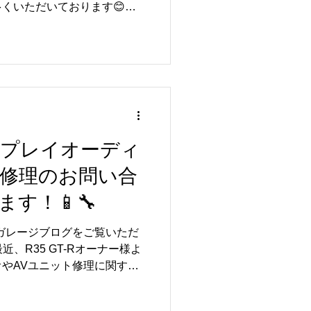
くいただいております😊
！」「Android Autoに対応さ
手をそのままに、もっと便利
にお応えできるのが、リトル
ディオ取付サービスです📱✨
arPlayやAndroid Auto
音楽、ハンズフリー通話など
🚗 これまでR35 GT-Rを
の取付実績があり、多くのお
ディスプレイオーディ
ます😊 お車の仕様に合わせ
ト修理のお問い合
確認まで丁寧に対応しており
してご相談ください🔧✨
す！📱🔧
きるかな？」「詳しく話を聞
、お気軽にお問い合わせくだ
ルガレージブログをご覧いただ
は、ディスプレイオーディオ取
、R35 GT-Rオーナー様よ
やAVユニット修理に関する
ております😊 純正機能を活
やAndroid Autoに対応したデ