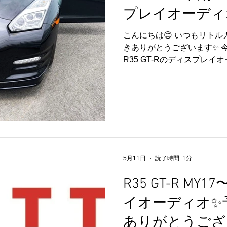
プレイオーディ
オーディオは近年お問い合
くのGT-Rオーナー様にご好
こんにちは😊 いつもリト
取り付けだけでなく、その
きありがとうございます✨ 
てご利用いただけるよう努め
R35 GT-Rのディスプレ
頼いただきありがとうござい
ただきました🚗✨ 最近は
は、R35 GT-Rのディス
い合わせやご依頼も増えて
ております😊 今回取り付け
イプのディスプレイオーディ
を活かしながら、CarPlayやA
ご利用いただける人気のシス
ッティングや操作性も魅力
な仕様へと仕上がりました
5月11日
読了時間: 1分
納車させていただいております
R35 GT-R M
頼いただきありがとうござい
ディオ取付やカスタム、メ
イオーディオ✨
にどうぞ🔧✨ 皆さまのご
す💛
ありがとうござ