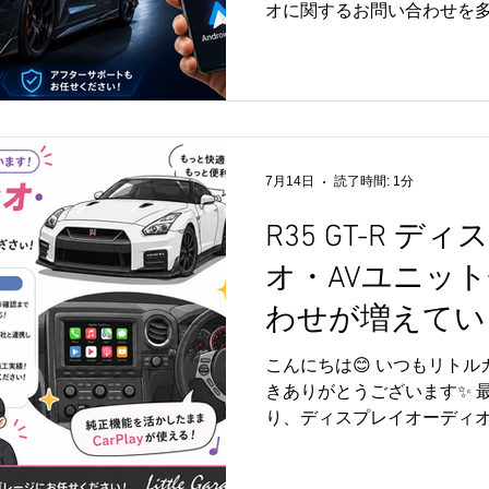
オに関するお問い合わせを多
「Apple CarPlayを使いたい
せたい！」「純正の使い勝
にしたい！」 そんなご要望
ガレージのディスプレイオー
純正機能を活かしながら、Apple C
に対応することで、ナビや
7月14日
読了時間: 1分
をより快適にご利用いただけます
はじめ、さまざまなお車へ
R35 GT-R 
客様にご好評いただいており
オ・AVユニッ
たご提案から、取付・動作
ますので、初めての方も安心
わせが増えていま
「自分の車にも取り付けで
いてみたい！」 そんな方も
こんにちは😊 いつもリト
さい😊 リトルガレージで
きありがとうございます✨ 最近
付のほか、AVユニ
り、ディスプレイオーディオ
お問い合わせを多くいただい
かしながら、Apple CarPlay