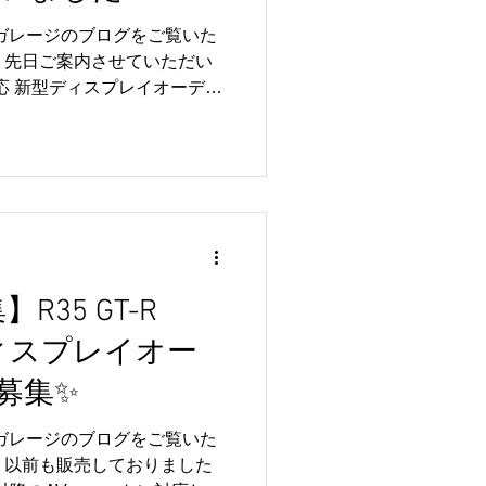
ルガレージのブログをご覧いた
 先日ご案内させていただい
降対応 新型ディスプレイオーディ
想以上に多くのお問い合わせ
くさんのご連絡をいただき、誠
めて、R35 GT-Rオーナー様
ます✨ 現在、販売開始へ向
作成、不具合チェックなどを
入につきましては、募集枠が決
んのお問い合わせ誠にありがと
後の正式販売や追加情報につ
R35 GT-R
やSNSにてご案内予定です
ディスプレイオー
Rオーナー様に楽しんでいただける
ます😏✨ 今後ともリトルガ
募集✨
ます🚗💛
ルガレージのブログをご覧いた
 以前も販売しておりました