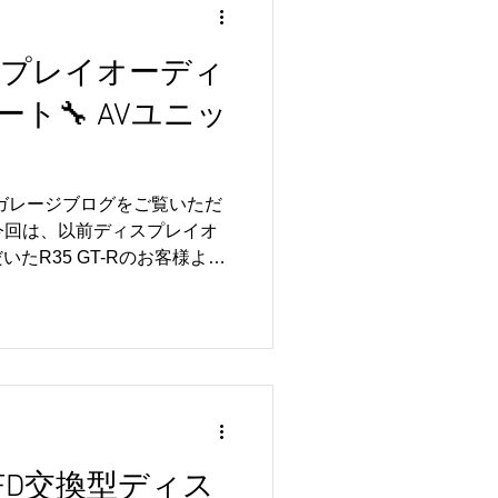
 この度はご依頼いただき、誠に
リトルガレージでは、R35
ディスプレイオーディ
をはじめ、メンテナンス・修理・
ります🔧✨ AVユニットに
ト🔧 AVユニッ
る症状がございましたら、お
💛 皆さまのご来店を心よりお
ルガレージブログをご覧いただ
今回は、以前ディスプレイオ
たR35 GT-Rのお客様より
ット修理作業を実施いたしま
ーディオは快適なカーライフを
ューですが、車両側のAVユ
と、正常に動作しない場合が
確認し、原因の診断を行ったう
を進めさせていただきました
お取り付け後のサポートにも力
ラブルや不具合についてもで
期MFD交換型ディス
ております😊 ディスプレイ