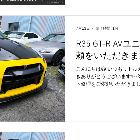
ィスプレイオーディオへの
させる人気のカスタムです📱
ユニットの不具合により、
出るケースもあります。 リ
7月13日
読了時間: 1分
トの脱着・取付・動作確認
ります。 修理につきまして
R35 GT-R A
携しながら、お客様に安心
頼をいただきま
寧にサポートしております🔧
GT-Rオーナー様よりご依
こんにちは😊 いつもリト
ーディオの取付やAVユニッ
きありがとうございます✨ 今回
実績がございます😊 「画
ト修理をご依頼いただきました
レイオーディオへ交換した
や使用状況によりAVユニッ
ままCarPlayを使いたい！」.
あり、画面表示や各種機能
す。 今回はAVユニットを
ーション様へ依頼いたしまし
レージにてユニットの取付
でしっかり実施しております
寧に確認し、お客様に安心