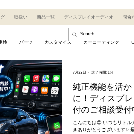
ログ
取扱い
商品一覧
ディスプレイオーディオ
問合
車検
パーツ
カスタマイズ
カーコーティング
C
sales and purchase
イベント
Car event
コミュ
7月22日
読了時間: 1分
純正機能を活か
Other category
中古車
Secondhand car
セール
に！ディスプレ
付のご相談受付中
UDI
AUDI
ポルシェ
Porsche
トヨタ
Toy
こんにちは😊 いつもリト
きありがとうございます✨ 