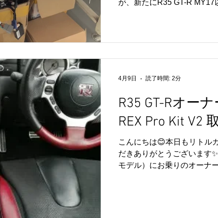
が、新たにR35 GT-R MY
た、新型のディスプレイオ
す。 製品価格はほぼ確定をし
を予定しています。 製品の
ほぼ同様になる予定です。 
CarPlay、AndroidAUT
利用可能なディスプレイオー
4月9日
読了時間: 2分
のスマートフォンや、Wif
信を行えば、Google Pl
R35 GT-Rオー
ドして、YouTube Music、Spo
REX Pro Kit
AmazonPrimeなどを楽
販売するにあたり、不具合
こんにちは😊本日もリトル
するために、試験導入をお
だきありがとうございます✨ R3
集しています。 定価よりも
モデル）にお乗りのオーナ
ただきます。 またインスト
🚗✨ この度、多くのお問
た「T-REX Pro Kit V
✨ GT-Rのコックピットを
進化させるアイテムとなっております