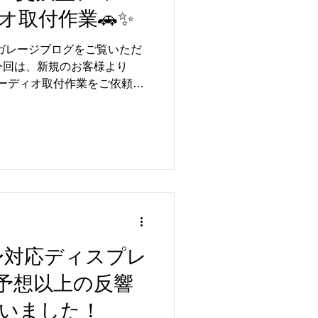
オ取付作業🚗✨
わせも非常に増えており、多
評いただいております📱✨ お
ルガレージブログをご覧いただ
後のサポートも含めて安心し
今回は、新規のお客様より
ております👍 この度はご依
イオーディオ取付作業をご依頼い
ました😊 リトルガレージで
ディスプレイオーディオのお問
プレイオーディオ取付はもちろん
おり、非常にご好評いただい
したのは、中期MFD交換型タ
オとなります🔧✨ 純正機能
ndroid Auto、各種アプリを
テムです👍 純正らしいフィ
的で、車内環境もさらに快適
✨ 無事に作業も完了し、ご
🚗✨ 【📸】 この度はご依
Y17〜対応ディスプレ
ました😊 ディスプレイオー
ンテナンスのご相談もお気軽
予想以上の反響
来店を心よりお待ちしておりま
いました！