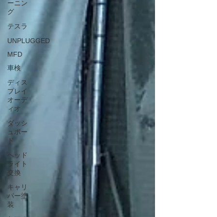
ーニン
グ
テスラ
UNPLUGGED
MFD
車検
ディス
プレイ
オーデ
ィオ
ダッシ
ュボー
ド
ヘッド
ライト
交換
キャリ
パー塗
装