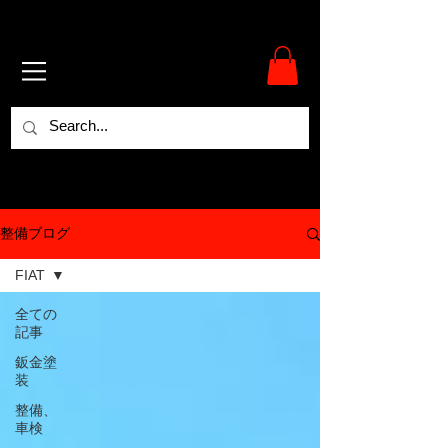
整備ブログ
FIAT
全ての
記事
鈑金塗
装
整備、
車検