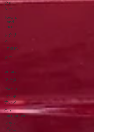
クルー
ザー
Toyota
Land
cruiser
レクサ
ス
LEXUS
スマー
ト
Smart
マツダ
Mazda
メンテ
ナンス
Car
maintenance
ドライ
ブレコ