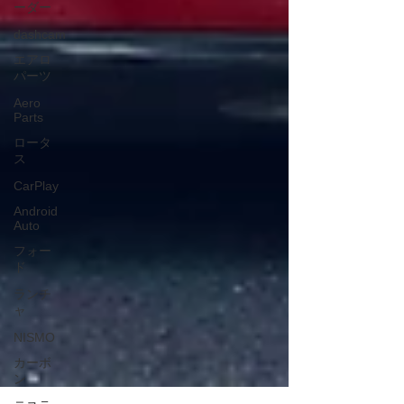
ーダー
dashcam
エアロ
パーツ
Aero
Parts
ロータ
ス
CarPlay
Android
Auto
フォー
ド
ランチ
ャ
NISMO
カーボ
ン