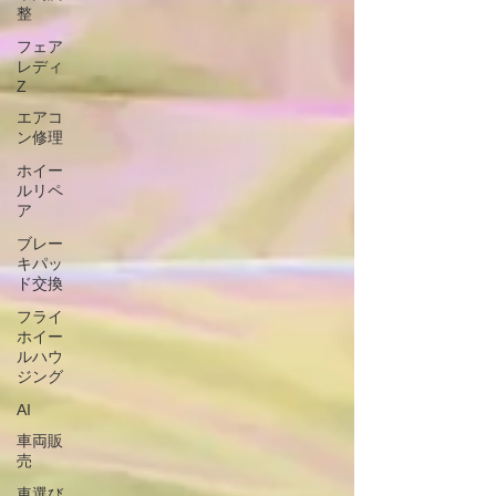
整
フェア
レディ
Z
エアコ
ン修理
ホイー
ルリペ
ア
ブレー
キパッ
ド交換
フライ
ホイー
ルハウ
ジング
AI
車両販
売
車選び