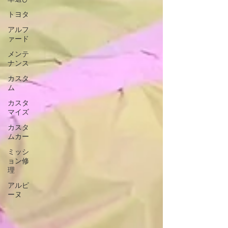
トヨタ
アルフ
ァード
メンテ
ナンス
カスタ
ム
カスタ
マイズ
カスタ
ムカー
ミッシ
ョン修
理
アルピ
ーヌ