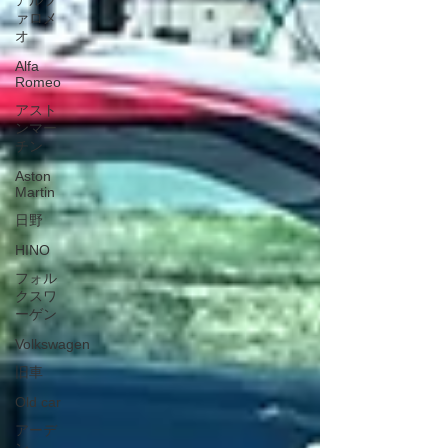
アルフ
ァロメ
オ
Alfa
Romeo
アスト
ンマー
チン
Aston
Martin
日野
HINO
フォル
クスワ
ーゲン
Volkswagen
旧車
Old car
アーデ