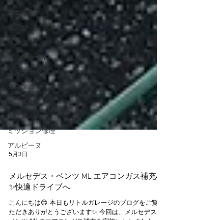
車両販売
車選び
トヨタ
アルファード
メンテナンス
カスタム
カスタマイズ
カスタムカー
ミッション修理
アルピーヌ
5月3日
メルセデス・ベンツ ML エアコンガス補充🚗
✨快適ドライブへ
こんにちは😊 本日もリトルガレージのブログをご覧い