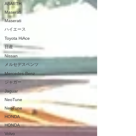
ABARTH
Maserati
Maserati
ハイエース
Toyota HiAce
日産
Nissan
メルセデスベンツ
Mercedes-Benz
ジャガー
Jaguar
NeoTune
NeoTune
HONDA
HONDA
Volvo