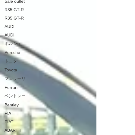
Sale outlet
R35 GT-R
R35 GT-R
AUDI
AUDI
ポルシェ
Porsche
トヨタ
Toyota
フェラーリ
Ferrari
ベントレー
Bentley
FIAT
FIAT
ABARTH