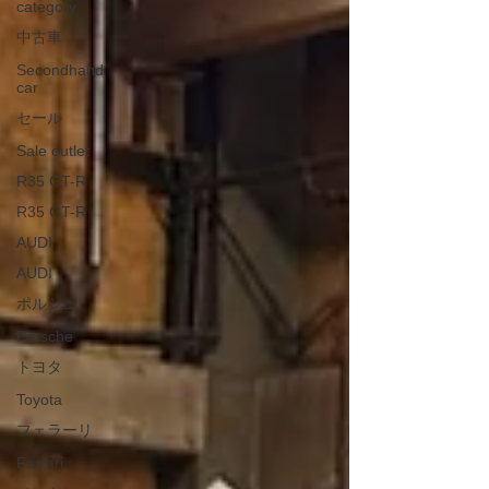
category
中古車
Secondhand
car
セール
Sale outlet
R35 GT-R
R35 GT-R
AUDI
AUDI
ポルシェ
Porsche
トヨタ
Toyota
フェラーリ
Ferrari