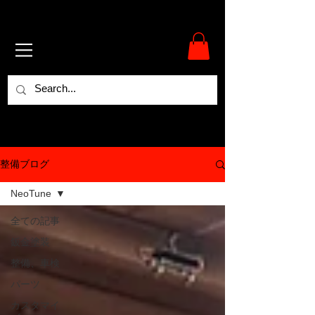
整備ブログ
NeoTune
全ての記事
鈑金塗装
整備、車検
パーツ
カスタマイ