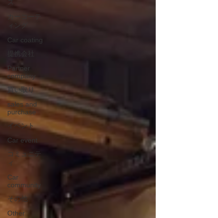
ズ
カーコーテ
ィング
Car coating
提携会社
Partner
company
買い取り
sales and
purchase
イベント
Car event
コミュニテ
ィ
Car
community
その他
Other