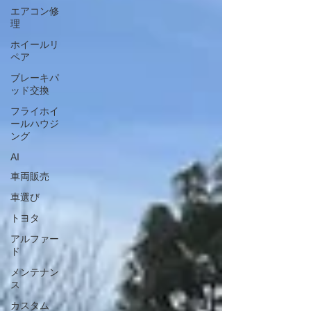
エアコン修
理
ホイールリ
ペア
ブレーキパ
ッド交換
フライホイ
ールハウジ
ング
AI
車両販売
車選び
トヨタ
アルファー
ド
メンテナン
ス
カスタム