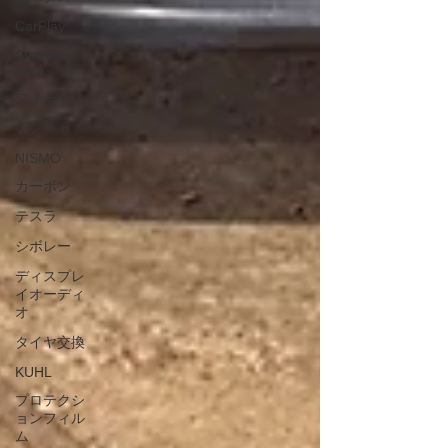
CarPlay
Android
Auto
フォード
ランチャ
NISMO
カーボン
テスラ
シボレー
ディスプレ
イオーディ
オ
タイヤ交換
KUHL
プロテクシ
ョンフィル
ム