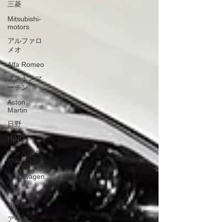
三菱
Mitsubishi-
motors
アルファロ
メオ
Alfa Romeo
アストンマ
ーチン
Aston
Martin
日野
HINO
フォルクス
ワーゲン
Volkswagen
旧車
Old car
アーデン