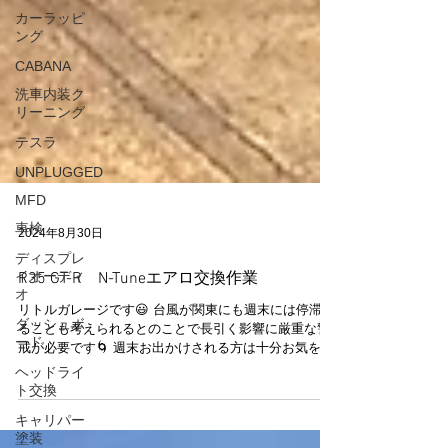
カーラッピ
ング
CABANA
洗車内装ク
リーニング
テスラ
UNPLUGGED
MFD
車検
ディスプレ
2024年8月30日
イオーディ
オ
R35 GT-R N-Tuneエアロ交換作業
ダッシュボ
ード
リトルガレージです😃 台風が関東にも週末には停滞す
ることも考えられるとのことで長引く影響に厳重な警
ヘッドライ
戒が必要です🌀 週末お出かけされる方は十分お気をつ
ト交換
けください！ R35 GT-R中期から N-Tune のエアロ交換
です🚗✨ N-TuneNISMOコンプリートキット...
キャリパー
塗装