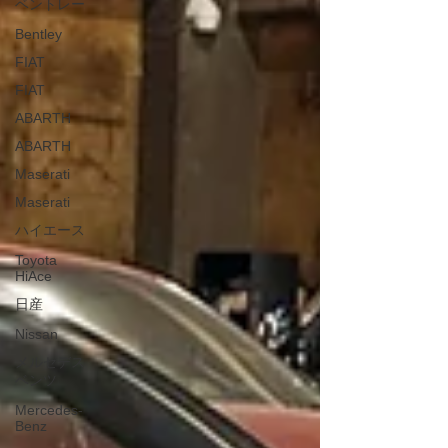
ベントレー
Bentley
FIAT
FIAT
ABARTH
ABARTH
Maserati
Maserati
ハイエース
Toyota
HiAce
日産
Nissan
メルセデス
ベンツ
Mercedes-
Benz