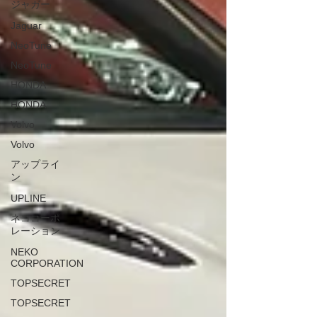
ジャガー
Jaguar
NeoTune
NeoTune
HONDA
HONDA
Volvo
Volvo
アップライ
ン
UPLINE
ネココーポ
レーション
NEKO
CORPORATION
TOPSECRET
TOPSECRET