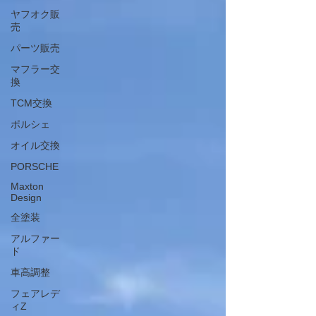
ヤフオク販
売
パーツ販売
マフラー交
換
TCM交換
ポルシェ
オイル交換
PORSCHE
Maxton
Design
全塗装
アルファー
ド
車高調整
フェアレデ
ィZ