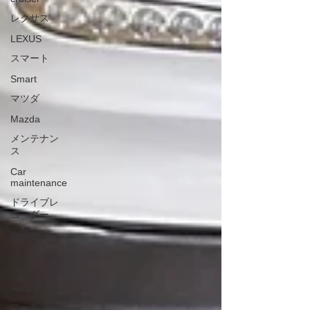
レクサス
LEXUS
スマート
Smart
マツダ
Mazda
メンテナン
ス
Car
maintenance
ドライブレ
コーダー
dashcam
エアロパー
ツ
Aero Parts
ロータス