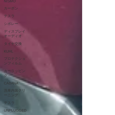
NISMO
カーボン
テスラ
シボレー
ディスプレイ
オーディオ
タイヤ交換
KUHL
プロテクショ
ンフィルム
カーラッピン
グ
CABANA
洗車内装クリ
ーニング
テスラ
UNPLUGGED