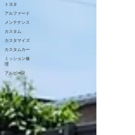
トヨタ
となりました😊 いつもリトルガレージをご利用いただ
き、誠にありがとうございます。 リトルガレージで
アルファード
は、R35 GT-RのTCMバージョンアップをはじめ、
メンテナンス
ECM・AVユニット・車検・メンテナンス・カ
カスタム
カスタマイズ
カスタムカー
ミッション修
理
アルピーヌ