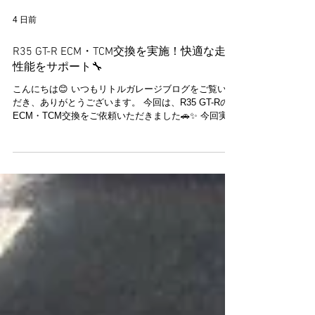
4 日前
R35 GT-R ECM・TCM交換を実施！快適な走行
性能をサポート🔧
こんにちは😊 いつもリトルガレージブログをご覧いた
だき、ありがとうございます。 今回は、R35 GT-Rの
ECM・TCM交換をご依頼いただきました🚗✨ 今回実施
した主な作業はこちらです。 🔧 ECM交換・設定 🔧
TCM交換・ミッション学習 🔧 エンジンオイル交換
（Mobil 1 GT-R専用オイル使用） 🔧 オイルエレメント
交換 🔧 オイル漏れ点検 🔧 ヘッドライト曇り止め施工
TCM（トランスミッションコントロールモジュール）
は、R35 GT-RのGR6デュアルクラッチトランスミッシ
ョンの制御を担う重要な部品です。 交換後はミッショ
ン学習を実施し、本来の性能を発揮できるよう丁寧に
セッティングを行いました。 また、ECM（エンジンコ
ントロールモジュール）の交換・設定も実施し、エン
ジンとトランスミッションがスムーズに連携するよう