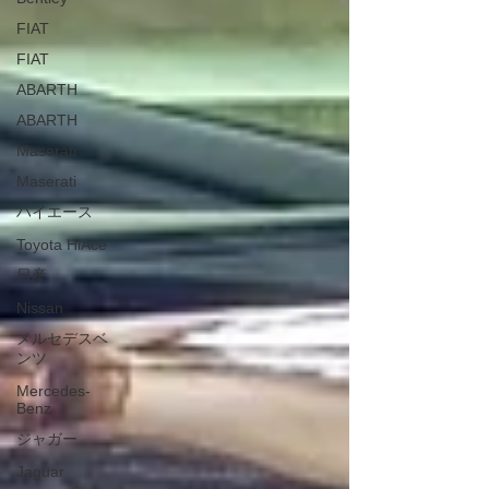
FIAT
FIAT
ABARTH
ABARTH
Maserati
Maserati
ハイエース
Toyota HiAce
日産
Nissan
メルセデスベ
ンツ
Mercedes-
Benz
ジャガー
Jaguar