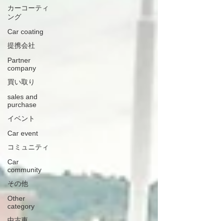
カーコーティ
ング
Car coating
提携会社
Partner
company
買い取り
sales and
purchase
イベント
Car event
コミュニティ
Car
community
その他
Other
category
中古車