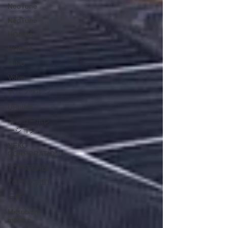
NeoTune
NeoTune
HONDA
HONDA
Volvo
Volvo
アップライン
UPLINE
ネココーポレ
ーション
NEKO
CORPORATION
TOPSECRET
TOPSECRET
三菱
Mitsubishi-
motors