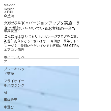
Maxton
Design
全塗装
3 日前
アルファード
車高調整
R35 GT-R TCMバージョンアップを実施！長
年ご愛顧いただいているお客様の一台🔧
フェアレディ
Z
こんにちは😊 いつもリトルガレージブログをご覧いた
だき、ありがとうございます。 今回は、長年リトルガ
エアコン修理
レージをご愛顧いただいているお客様のR35 GT-Rをご
ホイールリペ
紹介します🚗✨ いつもメンテナンスやカスタムをご依
ア
頼いただき、サーキット走行も楽しまれている大切な
お客様です。 今回は、TCM（トランスミッションコン
ブレーキパッ
トロールモジュール）のバージョンアップをご依頼い
ド交換
ただきました🔧 TCMは、R35 GT-RのGR6デュアルク
フライホイー
ラッチトランスミッションを制御する重要なユニット
ルハウジング
です。 バージョンアップを行うことで、お車の仕様や
使用環境に合わせた制御へ最適化され、より快適で安
AI
心して走行をお楽しみいただけます。 交換後はミッシ
車両販売
ョン学習も丁寧に実施し、本来の性能を十分に発揮で
きるよう仕上げました✨ サーキット走行から街乗りま
車選び
で、安心してドライビングを楽しんでいただける一台