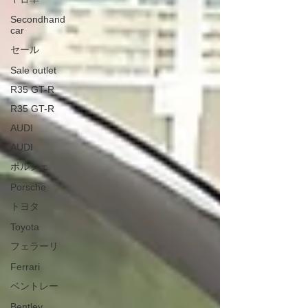
Secondhand
car
セール
Sale outlet
R35 GT-R
R35 GT-R
AUDI
AUDI
ポルシェ
Porsche
トヨタ
Toyota
フェラーリ
Ferrari
ベントレー
Bentley