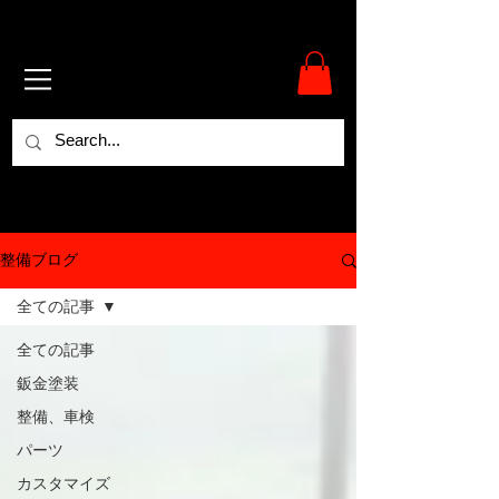
整備ブログ
全ての記事
全ての記事
鈑金塗装
整備、車検
パーツ
カスタマイズ