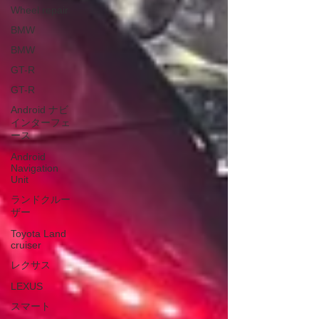
Wheel repair
BMW
BMW
GT-R
GT-R
Android ナビ
インターフェ
ース
Android
Navigation
Unit
ランドクルー
ザー
Toyota Land
cruiser
レクサス
LEXUS
スマート