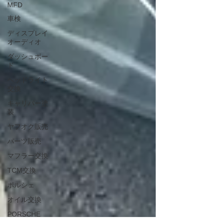
MFD
車検
ディスプレイ
オーディオ
ダッシュボー
ド
ヘッドライト
交換
キャリパー塗
装
ヤフオク販売
パーツ販売
マフラー交換
TCM交換
ポルシェ
オイル交換
PORSCHE