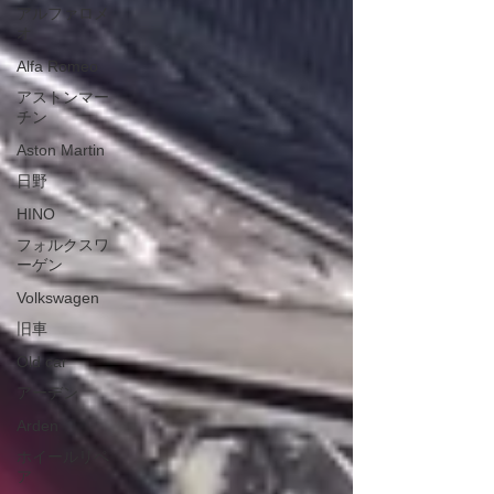
アルファロメ
オ
Alfa Romeo
アストンマー
チン
Aston Martin
日野
HINO
フォルクスワ
ーゲン
Volkswagen
旧車
Old car
アーデン
Arden
ホイールリペ
ア