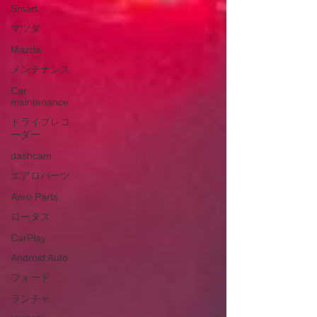
Smart
マツダ
Mazda
メンテナンス
Car
maintenance
ドライブレコ
ーダー
dashcam
エアロパーツ
Aero Parts
ロータス
CarPlay
Android Auto
フォード
ランチャ