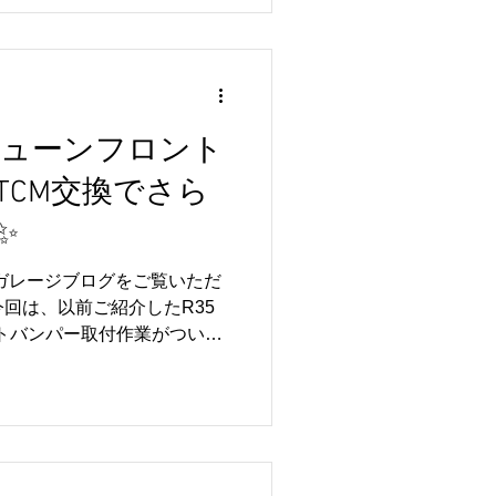
にお応えできるのが、リトル
ディオ取付サービスです📱✨
arPlayやAndroid Auto
音楽、ハンズフリー通話など
🚗 これまでR35 GT-Rを
の取付実績があり、多くのお
エヌチューンフロント
ます😊 お車の仕様に合わせ
TCM交換でさら
確認まで丁寧に対応しており
してご相談ください🔧✨
✨
きるかな？」「詳しく話を聞
、お気軽にお問い合わせくだ
ルガレージブログをご覧いただ
は、ディスプレイオーディオ取
今回は、以前ご紹介したR35
ントバンパー取付作業がついに
トバンパーは加工・塗装を行
に仕上げています🔧 さらに
MOエンブレムも装着✨ スポ
際立ち、オーナー様こだわり
 以前ご紹介したトップシーク
ーとの組み合わせも美しく、