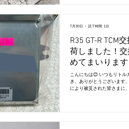
R専用オイル使用） 🔧 オイ
れ点検 🔧 ヘッドライト曇
ッションコントロールモジュール
デュアルクラッチトランス
7月30日
読了時間: 1分
な部品です。 交換後はミッ
性能を発揮できるよう丁寧
R35 GT-R T
た。 また、ECM（エンジ
交換・設定も実施し、エン
荷しました！交
スムーズに連携するよう調整
めてまいります
Mobil 1 GT-R専用オ
漏れ点検、ヘッドライト曇
こんにちは😊 いつもリト
を安心してお乗りいただける状
き、ありがとうございます。
により被災された皆さまに
す。被災地の一日も早い復
て日常を取り戻せることを
現在、TCM交換をご予定いた
様が複数いらっしゃいます
入荷いたしました✨ これか