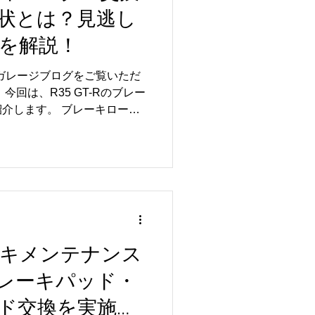
状とは？見逃し
いるため、すぐに装着したい
の詳細や入札につきまして
を解説！
ジをご覧ください。 ヤフオ
ansaiサービス カーボンフロン
ルガレージブログをご覧いただ
メーカー商品情報はこちらか
今回は、R35 GT-Rのブレー
iサー
介します。 ブレーキロータ
もに制動力を支える重要な部
によるダメージが進むと、本
くなることがあります。 こ
、一度点検をおすすめしま
動する 🔧 ブレーキ時に異音
い溝やひび割れがある 🔧 ブ
 ローターは、ブレーキパッ
よって交換時期が変わりま
ブレーキメンテナンス
あわせてブレーキパッドやブ
レーキパッド・
換することで、ブレーキ性能
できます✨ 安全で快適なド
ド交換を実施し
な点検・メンテナンスがおす