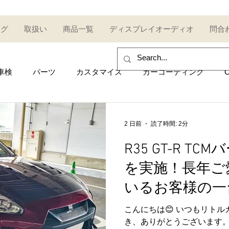
ログ
取扱い
商品一覧
ディスプレイオーディオ
問合
車検
パーツ
カスタマイズ
カーコーティング
C
sales and purchase
イベント
Car event
コミュ
2 日前
読了時間: 2分
R35 GT-R T
Other category
中古車
Secondhand car
セール
を実施！長年ご
いるお客様の一台
UDI
AUDI
ポルシェ
Porsche
トヨタ
Toy
こんにちは😊 いつもリト
き、ありがとうございます。