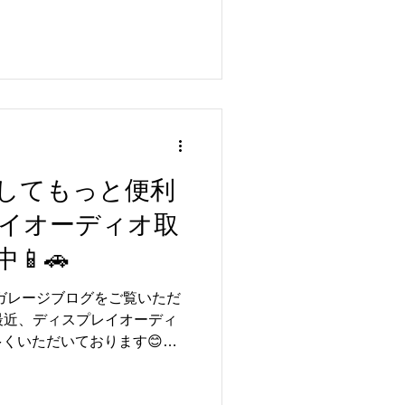
お、メールやお問い合わせフ
は休業期間中も受け付けてお
合わせにつきましては、8月
信・ご対応させていただきま
不便をおかけいたしますが、
いたします。 お盆休み前後
ございますので、点検やメン
は、お早めのご相談をおすす
リトルガレージをよろしくお願
してもっと便利
イオーディオ取
📱🚗
ルガレージブログをご覧いただ
最近、ディスプレイオーディ
くいただいております😊
！」「Android Autoに対応さ
手をそのままに、もっと便利