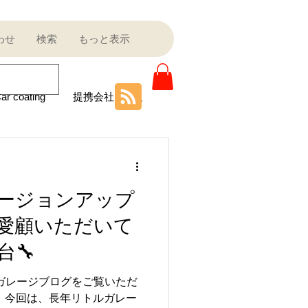
わせ
検索
もっと表示
ar coating
提携会社
ニティ
CMバージョンアップ
Sale outlet
愛顧いただいて
🔧
ota
フェラーリ
ルガレージブログをご覧いただ
 今回は、長年リトルガレー