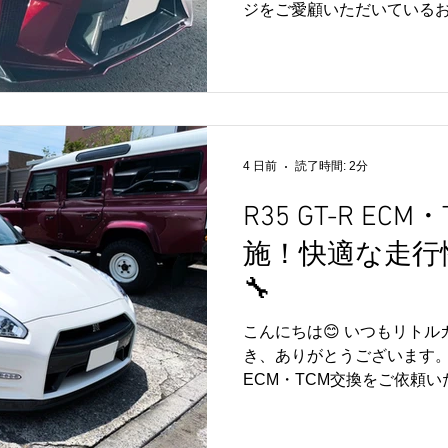
ジをご愛顧いただいているお客
ます🚗✨ いつもメンテナ
き、サーキット走行も楽し
す。 今回は、TCM（トラ
ジュール）のバージョンア
🔧 TCMは、R35 GT-R
ミッションを制御する重要な
4 日前
読了時間: 2分
アップを行うことで、お車
制御へ最適化され、より快
R35 GT-R EC
いただけます。 交換後はミ
施！快適な走行
し、本来の性能を十分に発
サーキット走行から街乗り
🔧
を楽しんでいただける一台と
ガレージをご利用いただき
こんにちは😊 いつもリト
す。 リトルガレージでは、R3
き、ありがとうございます。 今
アップをはじめ、ECM・A
ECM・TCM交換をご依頼い
ス・カ
た主な作業はこちらです。 🔧 
換・ミッション学習 🔧 エンジン