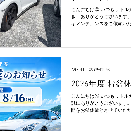
すめです😊 リトルガレージで
ました！
こんにちは😊 いつもリト
ーター・ブレーキパッド・
き、ありがとうございます。 
め、各種メンテナンスに対応し
キメンテナンスをご依頼いた
た作業はこちらです。 🔧 ロ
ド交換 🔧 ブレーキフルー
性を支える重要な部品です。
は走行とともに摩耗するた
うことで、本来の制動性能
をお楽しみいただけます😊
7月25日
読了時間: 1分
年劣化により性能が低下す
すめです。 今回のメンテナ
2026年度 お
ルもリフレッシュされ、よ
状態になりました✨ 📸 作
こんにちは😊 いつもリト
周りもぜひご覧ください。 
誠にありがとうございます。
にありがとうございました😊
間をお盆休業とさせていただ
GT-Rのブレーキメンテナ
2026年8月13日（木）～8
耗品交換・カスタムまで幅広
舗での作業・お車のお預か
のコンディションが気にな