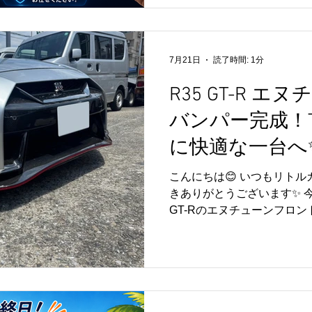
にしたい！」 そんなご要望
ガレージのディスプレイオー
純正機能を活かしながら、Apple C
に対応することで、ナビや
7月21日
読了時間: 1分
をより快適にご利用いただけます
はじめ、さまざまなお車へ
R35 GT-R 
客様にご好評いただいており
バンパー完成！
たご提案から、取付・動作
ますので、初めての方も安心
に快適な一台へ
「自分の車にも取り付けで
いてみたい！」 そんな方も
こんにちは😊 いつもリト
さい😊 リトルガレージで
きありがとうございます✨ 
付のほか、AVユニ
GT-Rのエヌチューンフロ
完成しました🚗✨ フロン
い、細部までこだわって丁寧
ラインテープを施工し、NIS
ーティーな存在感がさらに
の一台に仕上がりました😊
レット製の特注リアバンパ