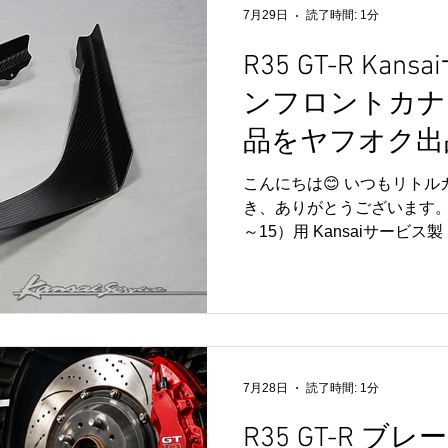
いります🔧 TCM（トラン
7月29日
読了時間: 1分
ュール）は、GR6ミッショ
す。 シフトチェンジ時の違
R35 GT-R Ka
になる症状がある場合は、
ンフロントカナ
しております。 交換作業の
きましても、今後ブログで
品をヤフオク出
で、ぜひ楽しみにお待ちくだ
は、R35 GT-Rのメンテ
こんにちは😊 いつもリト
で幅広く対応しております。 
き、ありがとうございます。 今
がございましたら、お気軽に
～15）用 Kansaiサービ
ご紹介です✨ お客様がご購
付ける機会がなく、新品・
た商品を、代理出品しており
は、Kansaiサービス正規
品も見かけますが、こちらはK
された正規品となりますの
7月28日
読了時間: 1分
ます😊 綾織ウエットカー
え、効率的なダウンフォー
R35 GT-R 
安定性向上にも貢献する人気