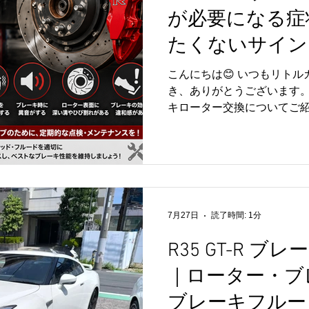
が必要になる症
は納期が7か月以上となって
方にもおすすめです。 商品
たくないサイン
は、ぜひヤフオクの商品ペー
ク出品ページR35 GT-R K
こんにちは😊 いつもリト
トカナード（新品未使用） 
き、ありがとうございます。 
らご覧いただけます。Kansa
キローター交換についてご紹
ーは、ブレーキパッドとと
品です。 しかし、摩耗や熱
来の性能を十分に発揮できな
のような症状が見られたら
す。 🔧 ブレーキを踏むと振
がする 🔧 ローター表面に深
7月27日
読了時間: 1分
レーキの効きに違和感がある
ドの摩耗状態や使用状況に
R35 GT-R 
す。 また、ローター交換と
｜ローター・ブ
レーキフルードも点検・交
をより良い状態に保つことが
ブレーキフルー
ライブのためにも、定期的