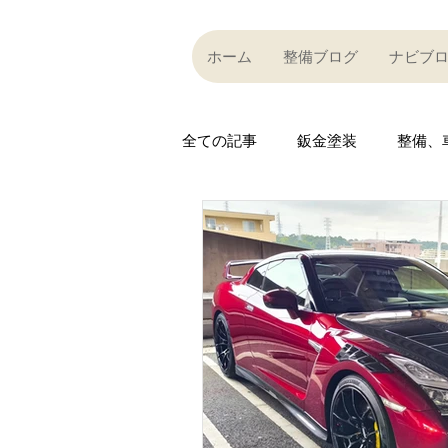
ホーム
整備ブログ
ナビブ
全ての記事
鈑金塗装
整備、
Partner company
買い取り
Car community
その他
R35 GT-R
R35 GT-R
A