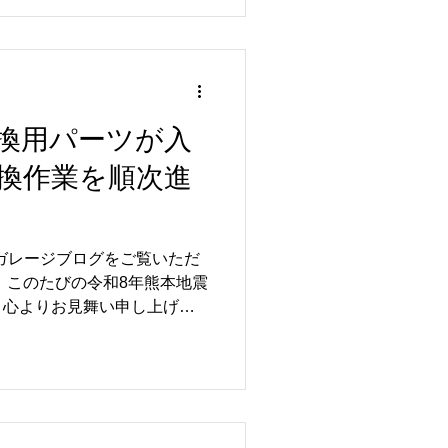
ルエレメント交換 🔧 オイル漏
り止め施工 TCM（トランスミ
）は、R35 GT-RのGR6
ミッションの制御を担う重要
ション学習を実施し、本来の
にセッティングを行いまし
CM交換用パーツが入
ンコントロールモジュール）の
ジンとトランスミッションが
換作業を順次進
しております。 あわせて、
イルでのエンジンオイル交換やオイル
り止め施工も行い、お車全体
ルガレージブログをご覧いただ
態へ仕上げました✨...
 このたびの令和8年熊本地震
、心よりお見舞い申し上げま
旧・復興と、皆さまが安心し
心よりお祈り申し上げます。
だいているR35 GT-Rのお客
が、その交換用パーツが無事
ら順次、交換作業を進めてま