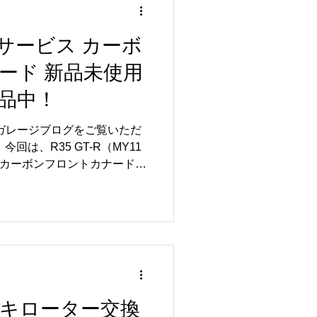
スミッションコントロールモジ
ンの制御を担う重要な部品で
和感や警告灯の点灯など、気
nsaiサービス カーボ
早めの点検・診断をおすすめ
ード 新品未使用
様子や作業後のレポートにつ
ご紹介していく予定ですの
品中！
さい😊 リトルガレージで
ナンス・修理・車検・カスタムま
ルガレージブログをご覧いただ
GT-Rのことで気になること
回は、R35 GT-R（MY11
お問い合わせください。...
ス製 カーボンフロントカナードの
入されたものの、お車へ取り
未使用の状態で保管されてい
ます。 今回出品しているの
品です。 オークションでは類似
ansaiサービス様より購入
で、安心してご検討いただけ
ボンならではの美しい質感に加
スを発生させ、高速走行時の
ブレーキローター交換
アイテムです。 また、現在