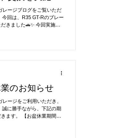
は、R35 GT-Rのブレーキロ
ルガレージブログをご覧いただ
ブレーキフルード交換をはじ
今回は、R35 GT-Rのブレー
ております。...
だきました🚗✨ 今回実施し
ーター交換 🔧 ブレーキパッ
ド交換 ブレーキは、お車の安全
 ローターやブレーキパッド
め、定期的な点検・交換を行
を維持し、安心してドライブ
 また、ブレーキフルードも経
るため、定期的な交換がおす
ンスにより、ブレーキフィー
盆休業のお知らせ
り安心してお乗りいただける
業中の様子や交換後のブレーキ
ルガレージをご利用いただき、
この度はご依頼いただき、誠
 誠に勝手ながら、下記の期
 リトルガレージでは、R35
きます。 【お盆休業期間】
ンスをはじめ、車検・点検・消
月16日（日） 休業期間中は、店
く対応しております。 愛車
り・ご納車などの対応をお休
る方は、ぜひお気軽に