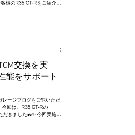
様のR35 GT-Rをご紹介し
ンスやカスタムをご依頼いただ
まれている大切なお客様で
ンスミッションコントロールモ
ップをご依頼いただきました
のGR6デュアルクラッチトランス
ユニットです。 バージョン
の仕様や使用環境に合わせた
適で安心して走行をお楽しみ
M・TCM交換を実
ッション学習も丁寧に実施
性能をサポート
揮できるよう仕上げました✨
まで、安心してドライビング
なりました😊 いつもリトル
、誠にありがとうございま
ルガレージブログをご覧いただ
5 GT-RのTCMバージョン
回は、R35 GT-Rの
Vユニット・車検・メンテナン
ただきました🚗✨ 今回実施し
ECM交換・設定 🔧 TCM交
オイル交換（Mobil 1 GT-