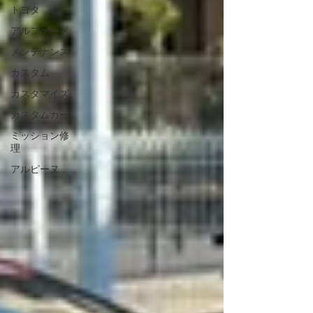
トヨタ
精度が高く、安心感も人気の理由です。 ✨ ポイント
盗難後の発見に強い スマホアプリで位置確認OK バッ
アルファード
テリー交換は必要 🥉 第3位｜車載アラームセンサー 🔑
メンテナンス
費用：★★★☆☆🔒 効果：★★★☆☆📌 音で
カスタム
カスタマイズ
カスタムカー
ミッション修
理
アルピーヌ