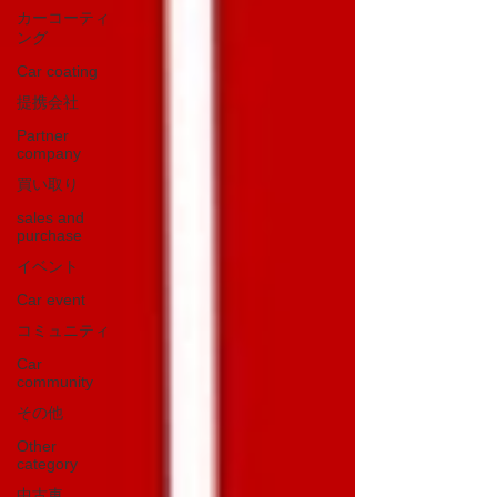
カーコーティ
ング
Car coating
提携会社
Partner
company
買い取り
sales and
purchase
イベント
Car event
コミュニティ
Car
community
その他
Other
category
中古車