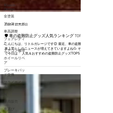
Maxton
Design
全塗装
アルファード
車高調整
2025年12月23日
フェアレディ
🛡️ 車の盗難防止グッズ人気ランキング TOP5
Z
エアコン修理
こんにちは、リトルガレージです😊 最近、車の盗難や
車上荒らしのニュースが増えてきていますよね💦 そこ
ホイールリペ
で今日は「 人気＆おすすめの盗難防止グッズTOP5 」
ア
をランキング形式でご紹介します！ 🥇 第1位｜ステア
リングロック（ハンドルロック） 🔑 費用：★★☆☆☆
ブレーキパッ
ド交換
🔒 効果：★★★★★📌 初心者向け：最強入門グッズ！
ハンドルに装着するだけで、 運転できない状態にする
フライホイー
物理ロックアイテム 。 視覚的な威嚇効果が高く、泥棒
ルハウジング
の「狙われにくさ」を大きくアップ！ ✨ ポイント 安
価で手軽 盗難防止効果が高い 見た目で盗ませない力が
AI
すごい！ 🥈 第2位｜GPSトラッカー（位置追跡デバイ
車両販売
ス） 🔑 費用：★★★☆☆🔒 効果：★★★★☆📌 万が
一の発見確率アップ！ こっそり車に装着しておくタイ
車選び
プで、 盗まれた後でも現在位置が追跡できる！ GPS