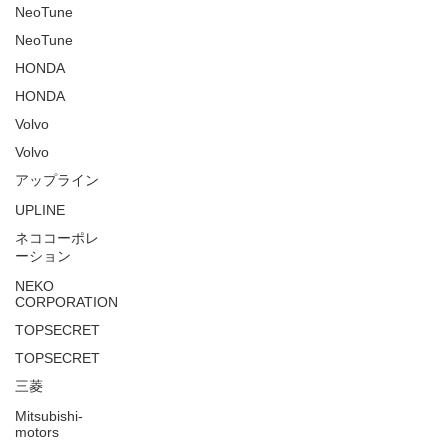
NeoTune
NeoTune
HONDA
HONDA
Volvo
Volvo
アップライン
UPLINE
ネココーポレ
ーション
NEKO
CORPORATION
TOPSECRET
TOPSECRET
三菱
Mitsubishi-
motors