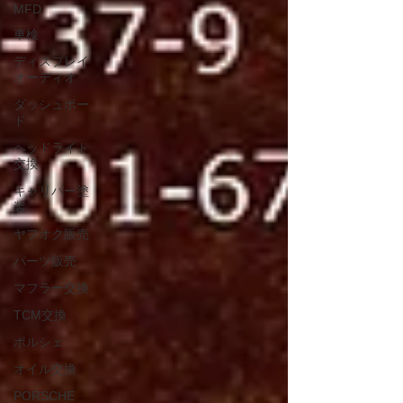
MFD
車検
ディスプレイ
オーディオ
ダッシュボー
ド
ヘッドライト
交換
キャリパー塗
装
ヤフオク販売
パーツ販売
マフラー交換
TCM交換
ポルシェ
オイル交換
PORSCHE