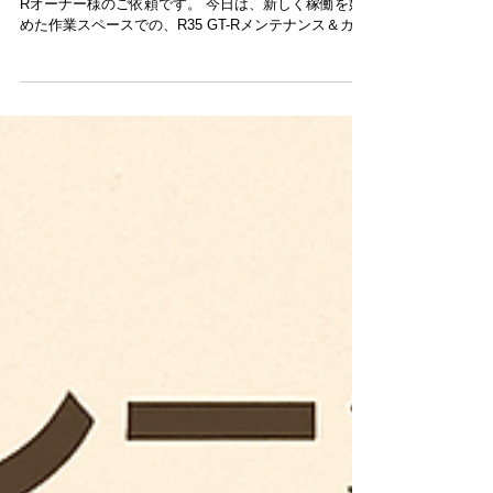
ム開始❕❕
🛠️ 本日の作業レポート 長くお任せいただいているGT-
Rオーナー様のご依頼です。 今日は、新しく稼働を始
めた作業スペースでの、R35 GT-Rメンテナンス＆カス
タムのご紹介です😊✨ 何度もご依頼いただいている常
連のお客様。今回も大切なお車をお任せいただきまし
た。 🔧 作業内容 ◆ エアコンフィルター交換 車内環境
を快適に保つための基本メンテ。R35はフィルターが
汚れやすいため、定期交換でエアコン性能をしっかり
維持できます。 ◆ リアウィング交換 鮮やかなレッド
のボディに、新しいリアウィングが抜群にマッチ！後
ろ姿の迫力がさらにアップし、停めてあるだけでも存
在感が引き立ちます。 ◆ トップシークレット製 ドア
ロック連動ドアミラーキット取り付け ドアロック／ア
ンロックに連動して自動でミラーが開閉する人気のア
イテム。 利便性が向上するだけでなく、機構への負担
も減り、長く安心して使えるようになります。 🚗✨ 仕
上がり 美しい赤×黒のコントラストが際立つ1台。 細
かいチェックも含め、しっかりと作業させていただき
ました。いつも本当にありがとうございま