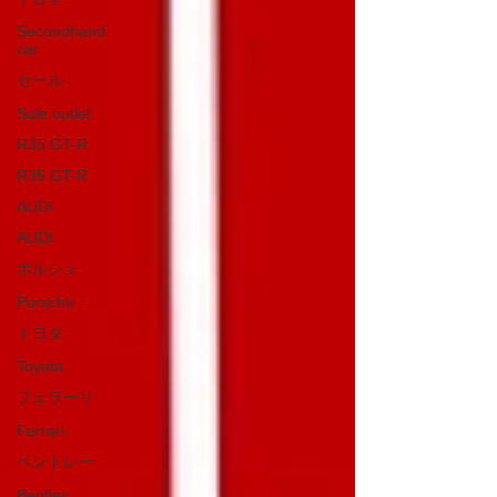
Secondhand
car
セール
Sale outlet
R35 GT-R
R35 GT-R
AUDI
AUDI
ポルシェ
Porsche
トヨタ
Toyota
フェラーリ
Ferrari
ベントレー
Bentley