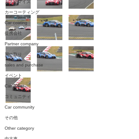
カスタマイズ
カーコーティング
Car coating
提携会社
Partner company
買い取り
sales and purchase
イベント
Car event
コミュニティ
Car community
その他
Other category
中古車