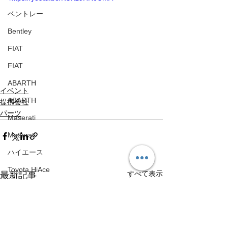
ベントレー
Bentley
FIAT
FIAT
ABARTH
イベント
ABARTH
提携会社
パーツ
Maserati
Maserati
ハイエース
Toyota HiAce
すべて表示
最新記事
日産
Nissan
メルセデスベンツ