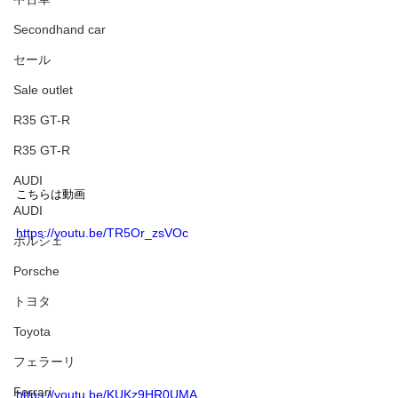
Secondhand car
セール
Sale outlet
R35 GT-R
R35 GT-R
AUDI
こちらは動画
AUDI
https://youtu.be/TR5Or_zsVOc
ポルシェ
Porsche
トヨタ
Toyota
フェラーリ
Ferrari
https://youtu.be/KUKz9HR0UMA