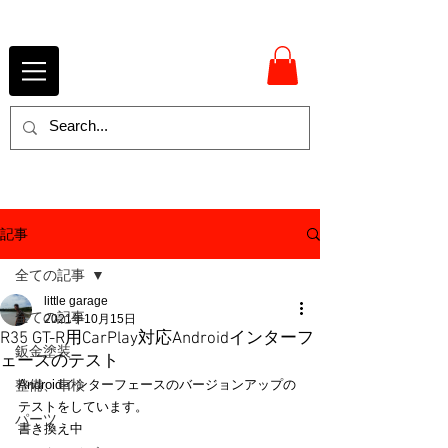
記事
全ての記事
little garage
全ての記事
2021年10月15日
R35 GT-R用CarPlay対応Androidインターフ
鈑金塗装
ェースのテスト
整備、車検
Androidインターフェースのバージョンアップの
テストをしています。
パーツ
書き換え中