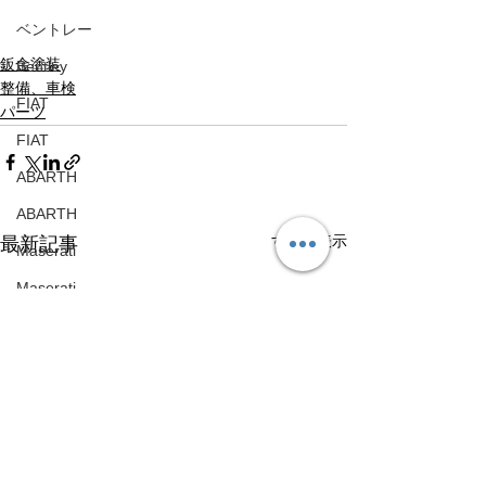
ベントレー
鈑金塗装
Bentley
整備、車検
FIAT
パーツ
FIAT
ABARTH
ABARTH
すべて表示
最新記事
Maserati
Maserati
ハイエース
Toyota HiAce
日産
Nissan
メルセデスベンツ