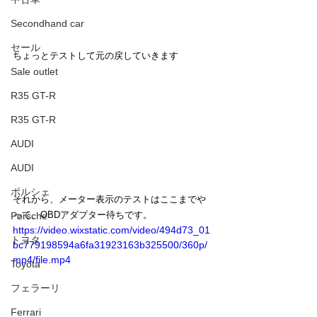
Secondhand car
セール
ちょっとテストして元の戻していきます
Sale outlet
R35 GT-R
R35 GT-R
AUDI
AUDI
ポルシェ
それから、メーター表示のテストはここまでや
って、OBDアダプター待ちです。
Porsche
https://video.wixstatic.com/video/494d73_01
トヨタ
bc779198594a6fa31923163b325500/360p/
mp4/file.mp4
Toyota
フェラーリ
Ferrari