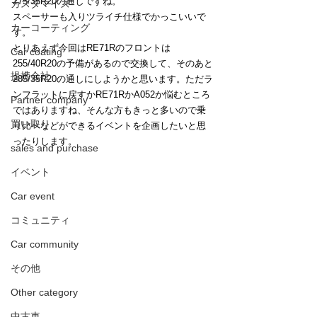
275/35R20の通しですね。
カスタマイズ
スペーサーも入りツライチ仕様でかっこいいで
カーコーティング
す。
とりあえず今回はRE71Rのフロントは
Car coating
255/40R20の予備があるので交換して、そのあと
提携会社
285/35R20の通しにしようかと思います。ただラ
ンフラットに戻すかRE71RかA052か悩むところ
Partner company
ではありますね、そんな方もきっと多いので乗
買い取り
り比べなどができるイベントを企画したいと思
ったりします。
sales and purchase
イベント
Car event
コミュニティ
Car community
その他
Other category
中古車