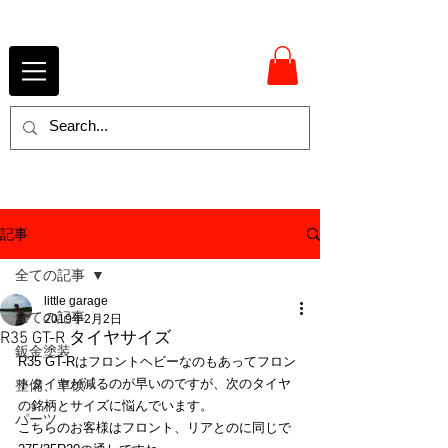
記事
全ての記事
little garage
全ての記事
2019年2月2日
R35 GT-R タイヤサイズ
鈑金塗装
R35 GT-Rはフロントヘビーなのもあってフロン
トタイヤが減るのが早いのですが、次のタイヤ
整備、車検
の銘柄とサイズに悩んでいます。
パーツ
こちらのお客様はフロント、リアとのに同じで