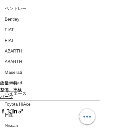
ベントレー
Bentley
FIAT
FIAT
ABARTH
ABARTH
Maserati
鈑金塗装
Maserati
整備、車検
ハイエース
パーツ
Toyota HiAce
日産
Nissan
すべて表示
最新記事
メルセデスベンツ