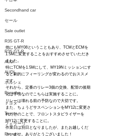
Secondhand car
セール
Sale outlet
R35 GT-R
他にもMY08ということもあり、TCMとECMを
R35 GT-R
1.5Mに変更することをおすすめさせていただき
ました。
AUDI
特にTCMを1.5Mにして、MY19Nミッションにす
AUDI
ると劇的にフィーリングが変わるのでおススメ
です。
ポルシェ
それから、定番のリレー3個の交換、配管の後期
Porsche
化は手頃なのでこちらは実施することに。
リレーは壊れる前の予防なので大切です。
トヨタ
また、ちょうどサスペンションをMY12に変更さ
Toyota
れたとのことで、フロントスタビライザーを
MY12に変更することに。
フェラーリ
作業日は別日となりましたが、またお越しくだ
Ferrari
さいませ。ありがとうございました！