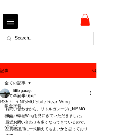
記事
全ての記事
little garage
全ての記事
2019年3月6日
R35GT-R NISMO Style Rear Wing
鈑金塗装
お問い合わせから、リトルガレージにNISMO 
Style Rear Wingを見にきていただきました。
整備、車検
最近お問い合わせも多くなってきているので、
パーツ
品質確認用に一式揃えてもよいかと思っており