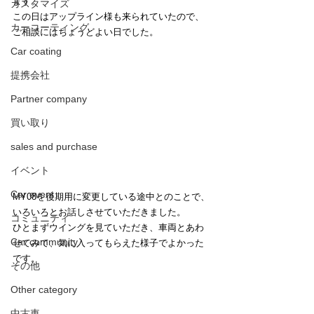
ます。
カスタマイズ
この日はアップライン様も来られていたので、
カーコーティング
ご相談にはちょうどよい日でした。
Car coating
提携会社
Partner company
買い取り
sales and purchase
イベント
Car event
MY08を後期用に変更している途中とのことで、
いろいろとお話しさせていただきました。
コミュニティ
ひとまずウイングを見ていただき、車両とあわ
Car community
せてみて、気に入ってもらえた様子でよかった
です。
その他
Other category
中古車