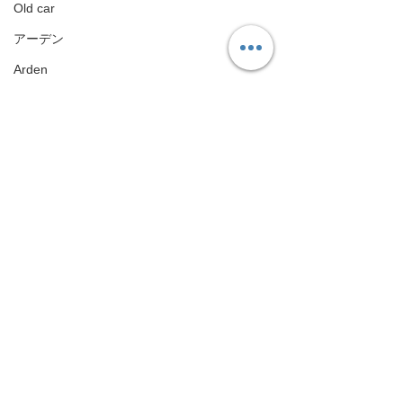
Old car
アーデン
Arden
ホイールリペア
Wheel repair
BMW
BMW
この度は作業していただきありがとうござい
GT-R
ました😃
GT-R
またよろしくお願い申し上げます。
タグ：
Android ナビインターフェース
NISSAN
GTR
AVユニット
ＴＣＭ
Android Navigation Unit
カスタマイズ
パーツ
ランドクルーザー
R35 GT-R
Toyota Land cruiser