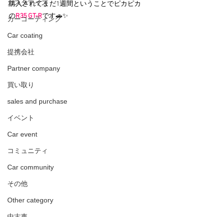
カスタマイズ
購入されてまだ1週間ということでピカピカ
の
R35 GT-R
です🚗✨
カーコーティング
Car coating
提携会社
Partner company
買い取り
sales and purchase
イベント
Car event
コミュニティ
Car community
その他
Other category
中古車