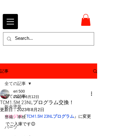
記事
全ての記事
eri 500
全ての記事
2023年6月12日
TCM1.5M 23NLプログラム交換！
鈑金塗装
更新日：
2023年8月2日
R35 GT-R
『
TCM1.5M 23NLプログラム
』に変更
整備、車検
でご入庫です😊
パーツ