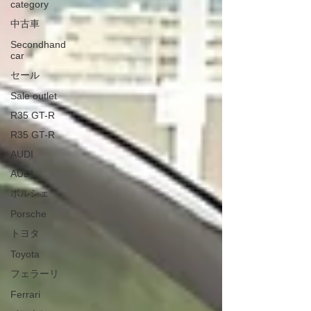
category
中古車
Secondhand
car
セール
Sale outlet
R35 GT-R
R35 GT-R
AUDI
AUDI
ポルシェ
Porsche
トヨタ
Toyota
フェラーリ
Ferrari