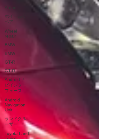
Arden
ホイールリ
ペア
Wheel
repair
BMW
BMW
GT-R
GT-R
Android ナ
ビインター
フェース
Android
Navigation
Unit
ランドクル
ーザー
Toyota Land
cruiser