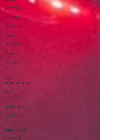
レクサス
LEXUS
スマート
Smart
マツダ
Mazda
メンテナン
ス
Car
maintenance
ドライブレ
コーダー
dashcam
エアロパー
ツ
Aero Parts
ロータス