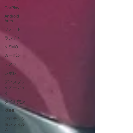
CarPlay
Android
Auto
フォード
ランチャ
NISMO
カーボン
テスラ
シボレー
ディスプレ
イオーディ
オ
タイヤ交換
KUHL
プロテクシ
ョンフィル
ム