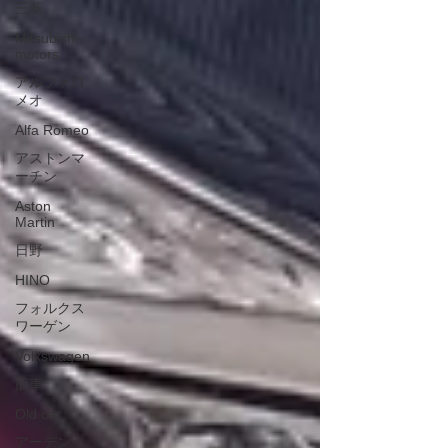
三菱
Mitsubishi-
motors
アルファロ
メオ
Alfa Romeo
アストンマ
ーチン
Aston
Martin
日野
HINO
フォルクス
ワーゲン
Volkswagen
旧車
Old car
アーデン