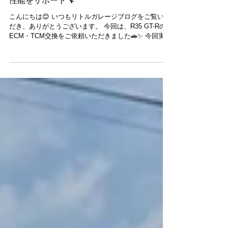
R35 GT-R ECM・TCM交換を実施！快適な走行
性能をサポート🔧
こんにちは😊 いつもリトルガレージブログをご覧いた
だき、ありがとうございます。 今回は、R35 GT-Rの
ECM・TCM交換をご依頼いただきました🚗✨ 今回実施
した主な作業はこちらです。 🔧 ECM交換・設定 🔧
TCM交換・ミッション学習 🔧 エンジンオイル交換
（Mobil 1 GT-R専用オイル使用） 🔧 オイルエレメント
交換 🔧 オイル漏れ点検 🔧 ヘッドライト曇り止め施工
TCM（トランスミッションコントロールモジュール）
は、R35 GT-RのGR6デュアルクラッチトランスミッシ
ョンの制御を担う重要な部品です。 交換後はミッショ
ン学習を実施し、本来の性能を発揮できるよう丁寧に
セッティングを行いました。 また、ECM（エンジンコ
ントロールモジュール）の交換・設定も実施し、エン
ジンとトランスミッションがスムーズに連携するよう
調整しております。 あわせて、Mobil 1 GT-R専用オイ
ルでのエンジンオイル交換やオイル漏れ点検、ヘッド
ライト曇り止め施工も行い、お車全体を安心してお乗
りいただける状態へ仕上げました✨...