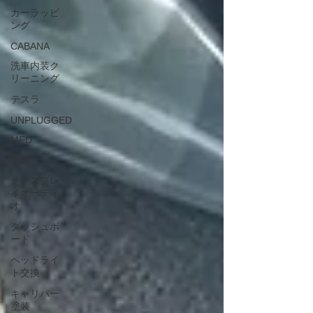
カーラッピ
ング
CABANA
洗車内装ク
リーニング
テスラ
UNPLUGGED
MFD
車検
ディスプレ
イオーディ
オ
ダッシュボ
ード
ヘッドライ
ト交換
キャリパー
塗装