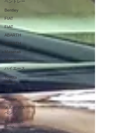
ベントレー
Bentley
FIAT
FIAT
ABARTH
ABARTH
Maserati
Maserati
ハイエース
Toyota
HiAce
日産
Nissan
メルセデス
ベンツ
Mercedes-
Benz