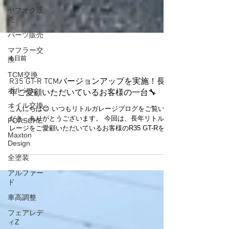
ヤフオク販
売
パーツ販売
マフラー交
換
TCM交換
4 日前
ポルシェ
R35 GT-R TCMバージョンアップを実施！長
オイル交換
年ご愛顧いただいているお客様の一台🔧
PORSCHE
こんにちは😊 いつもリトルガレージブログをご覧いた
Maxton
だき、ありがとうございます。 今回は、長年リトルガ
Design
レージをご愛顧いただいているお客様のR35 GT-Rをご
紹介します🚗✨ いつもメンテナンスやカスタムをご依
全塗装
頼いただき、サーキット走行も楽しまれている大切な
アルファー
お客様です。 今回は、TCM（トランスミッションコン
ド
トロールモジュール）のバージョンアップをご依頼い
ただきました🔧 TCMは、R35 GT-RのGR6デュアルク
車高調整
ラッチトランスミッションを制御する重要なユニット
フェアレデ
です。 バージョンアップを行うことで、お車の仕様や
ィZ
使用環境に合わせた制御へ最適化され、より快適で安