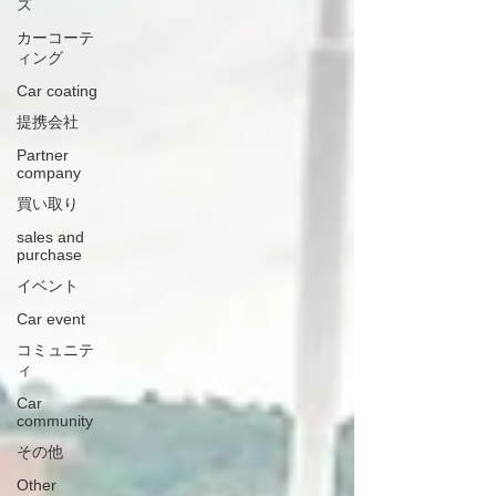
ズ
カーコーテ
ィング
Car coating
提携会社
Partner
company
買い取り
sales and
purchase
イベント
Car event
コミュニテ
ィ
Car
community
その他
Other