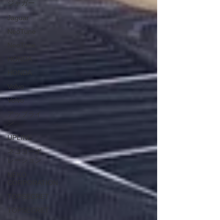
ジャガー
Jaguar
NeoTune
NeoTune
HONDA
HONDA
Volvo
Volvo
アップライ
ン
UPLINE
ネココーポ
レーション
NEKO
CORPORATION
TOPSECRET
TOPSECRET