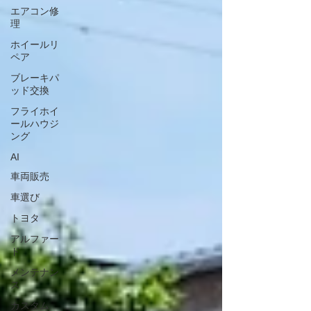
心して走行をお楽しみいただけます。 交換後はミッシ
エアコン修
ョン学習も丁寧に実施し、本来の性能を十分に発揮で
理
きるよう仕上げました✨ サーキット走行から街乗りま
ホイールリ
で、安心してドライビングを楽しんでいただける一台
ペア
となりました😊 いつもリトルガレージをご利用いただ
き、誠にありがとうございます。 リトルガレージで
ブレーキパ
は、R35 GT-RのTCMバージョンアップをはじめ、
ッド交換
ECM・AVユニット・車検・メンテナンス・カ
フライホイ
ールハウジ
ング
AI
車両販売
車選び
トヨタ
アルファー
ド
メンテナン
ス
カスタム