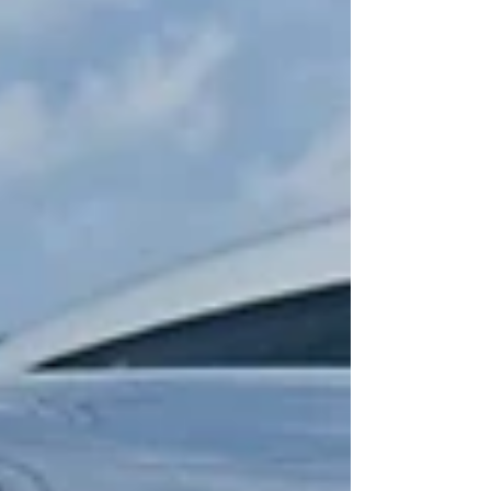
けます🚗 これまでR35 GT-Rをはじめ、さまざまなお
車への取付実績があり、多くのお客様にご好評いただ
いております😊 お車の仕様に合わせたご提案から、取
付・動作確認まで丁寧に対応しておりますので、初め
ての方も安心してご相談ください🔧✨ 「自分の車にも
取り付けできるかな？」「詳しく話を聞いてみた
い！」 そんな方も、お気軽にお問い合わせください😊
リトルガレージでは、ディスプレイオーディオ取付の
ほか、AVユニ