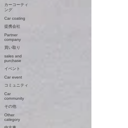
カーコーティ
ング
Car coating
提携会社
Partner
company
買い取り
sales and
purchase
イベント
Car event
コミュニティ
Car
community
その他
Other
category
中古車