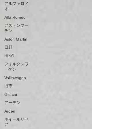
アルファロメ
オ
Alfa Romeo
アストンマー
チン
Aston Martin
日野
HINO
フォルクスワ
ーゲン
Volkswagen
旧車
Old car
アーデン
Arden
ホイールリペ
ア