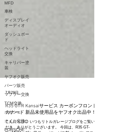
MFD
車検
ディスプレイ
オーディオ
ダッシュボー
ド
ヘッドライト
交換
キャリパー塗
装
ヤフオク販売
パーツ販売
マフラー交換
7月29日
TCM交換
ポルシェ
R35 GT-R Kansaiサービス カーボンフロント
カナード 新品未使用品をヤフオク出品中！
オイル交換
PORSCHE
こんにちは😊 いつもリトルガレージブログをご覧いた