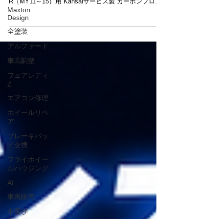
だき、ありがとうございます。 今回は、R35 GT-
Maxton
R（MY11～15）用 Kansaiサービス製 カーボンフロン
Design
トカナードのご紹介です✨ お客様がご購入されたもの
全塗装
の、お車へ取り付ける機会がなく、新品・未使用の状
態で保管されていた商品を、代理出品しております。
アルファード
今回出品しているのは、Kansaiサービス正規品です。
車高調整
オークションでは類似品も見かけますが、こちらは
Kansaiサービス様より購入された正規品となりますの
フェアレディ
で、安心してご検討いただけます😊 綾織ウエットカー
Z
ボンならではの美しい質感に加え、効率的なダウンフ
エアコン修理
ォースを発生させ、高速走行時の安定性向上にも貢献
する人気アイテムです。 また、現在は納期が7か月以
ホイールリペ
上となっているため、すぐに装着したい方にもおすす
ア
めです。 商品の詳細や入札につきましては、ぜひヤフ
オクの商品ページをご覧ください。 ヤフオク出品ペー
ブレーキパッ
ド交換
ジR35 GT-R Kansaiサービス カーボンフロントカナー
ド（新品未使用） メーカー商品情報はこちらからご覧
フライホイー
いただけます。Kansaiサー
ルハウジング
AI
車両販売
車選び