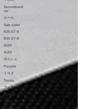
Secondhand
car
セール
Sale outlet
R35 GT-R
R35 GT-R
AUDI
AUDI
ポルシェ
Porsche
トヨタ
Toyota
フェラーリ
Ferrari
ベントレー
Bentley