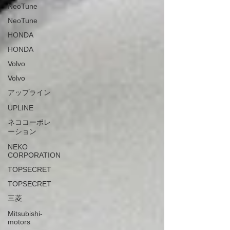
NeoTune
NeoTune
HONDA
HONDA
Volvo
Volvo
アップライン
UPLINE
ネココーポレ
ーション
NEKO
CORPORATION
TOPSECRET
TOPSECRET
三菱
Mitsubishi-
motors