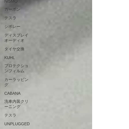
NISMO
カーボン
テスラ
シボレー
ディスプレイ
オーディオ
タイヤ交換
KUHL
プロテクショ
ンフィルム
カーラッピン
グ
CABANA
洗車内装クリ
ーニング
テスラ
UNPLUGGED