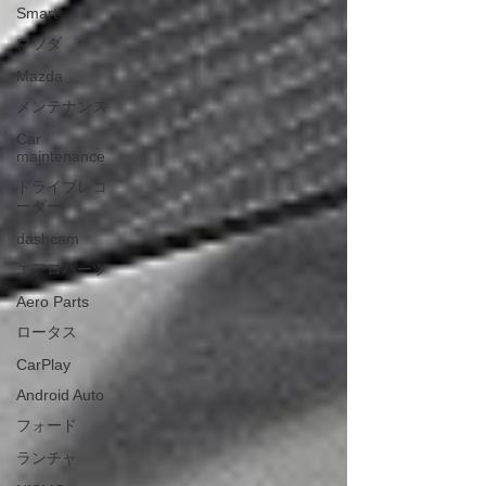
Smart
マツダ
Mazda
メンテナンス
Car
maintenance
ドライブレコ
ーダー
dashcam
エアロパーツ
Aero Parts
ロータス
CarPlay
Android Auto
フォード
ランチャ