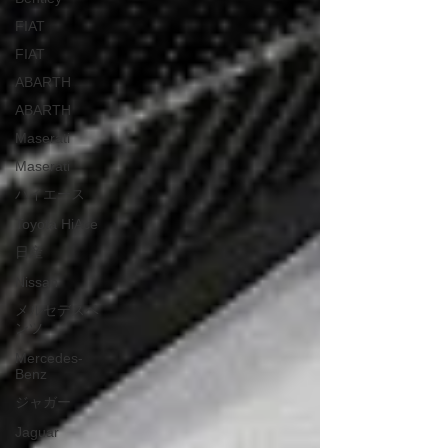
FIAT
FIAT
ABARTH
ABARTH
Maserati
Maserati
ハイエース
Toyota HiAce
日産
Nissan
メルセデスベ
ンツ
Mercedes-
Benz
ジャガー
Jaguar