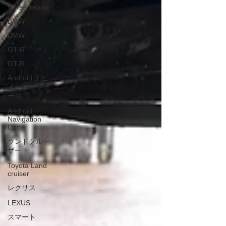
Wheel repair
BMW
BMW
GT-R
GT-R
Android ナビ
インターフェ
ース
Android
Navigation
Unit
ランドクルー
ザー
Toyota Land
cruiser
レクサス
LEXUS
スマート