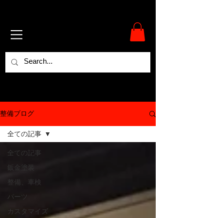
整備ブログ
全ての記事
全ての記事
鈑金塗装
整備、車検
パーツ
カスタマイズ