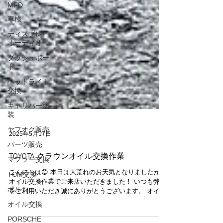
MFD
車検
ディスプレイ
オーディオ
ダッシュボー
ド
ヘッドライト
交換
キャリパー塗
装
ヤフオク販売
パーツ販売
2025年5月17日
マフラー交換
TOYOTA クラウンオイル交換作業
TCM交換
こんにちは😊 本日は大荒れのお天気となりましたが、
ポルシェ
オイル交換作業でご来店いただきました！ いつも弊社
オイル交換
をご利用いただき誠にありがとうございます。 オイル
はお持ち込みで交換作業のみさせていただきました😃
PORSCHE