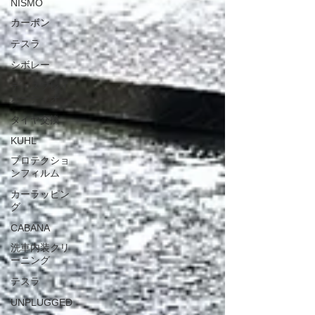
NISMO
カーボン
テスラ
シボレー
ディスプレイ
オーディオ
タイヤ交換
KUHL
プロテクショ
ンフィルム
カーラッピン
グ
CABANA
洗車内装クリ
ーニング
テスラ
UNPLUGGED