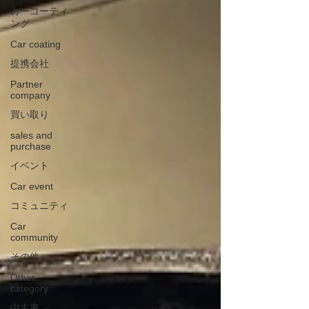
カーコーティ
ング
Car coating
提携会社
Partner
company
買い取り
sales and
purchase
イベント
Car event
コミュニティ
Car
community
その他
Other
category
中古車