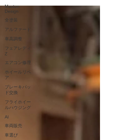
ありがとうございます。 今後とも宜しくお願い致しま
Maxton
す。
Design
全塗装
アルファード
車高調整
フェアレディ
Z
エアコン修理
ホイールリペ
ア
ブレーキパッ
ド交換
フライホイー
ルハウジング
AI
車両販売
車選び