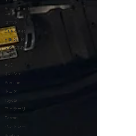
Secondhand
car
セール
Sale outlet
R35 GT-R
R35 GT-R
AUDI
AUDI
ポルシェ
Porsche
トヨタ
Toyota
フェラーリ
Ferrari
ベントレー
Bentley