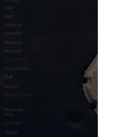
FIAT
FIAT
ABARTH
ABARTH
Maserati
Maserati
ハイエース
Toyota HiAce
日産
Nissan
メルセデスベ
ンツ
Mercedes-
Benz
ジャガー
Jaguar