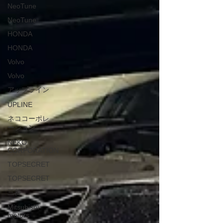
NeoTune
NeoTune
HONDA
HONDA
Volvo
Volvo
アップライン
UPLINE
ネココーポレ
ーション
NEKO
CORPORATION
TOPSECRET
TOPSECRET
三菱
Mitsubishi-
motors