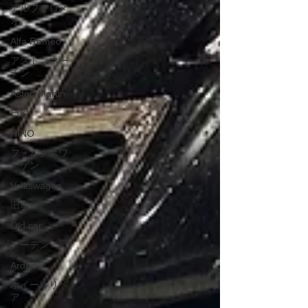
アルファロメ
オ
Alfa Romeo
アストンマー
チン
Aston Martin
日野
HINO
フォルクスワ
ーゲン
Volkswagen
旧車
Old car
アーデン
Arden
ホイールリペ
ア