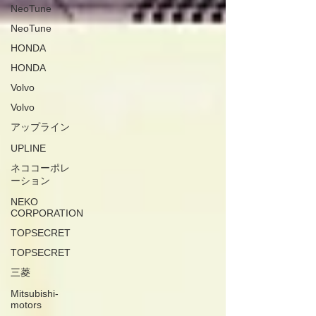
NeoTune
NeoTune
HONDA
HONDA
Volvo
Volvo
アップライン
UPLINE
ネココーポレ
ーション
NEKO
CORPORATION
TOPSECRET
TOPSECRET
三菱
Mitsubishi-
motors