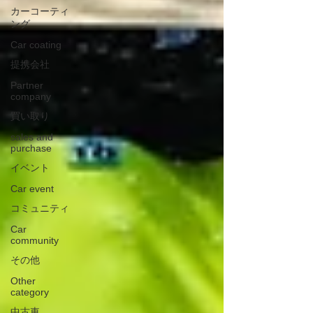
カーコーティ
ング
Car coating
提携会社
Partner
company
買い取り
sales and
purchase
イベント
Car event
コミュニティ
Car
community
その他
Other
category
中古車