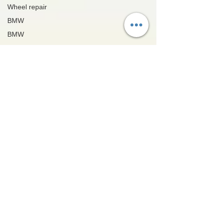
Wheel repair
BMW
BMW
GT-R
GT-R
Android ナビ
インターフェ
ース
Android
Navigation
Unit
ランドクルー
ザー
Toyota Land
cruiser
レクサス
LEXUS
スマート