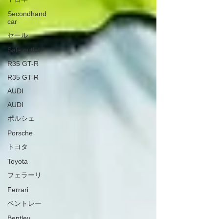
Secondhand
car
セール
Sale outlet
R35 GT-R
R35 GT-R
AUDI
AUDI
ポルシェ
Porsche
トヨタ
Toyota
フェラーリ
Ferrari
ベントレー
Bentley