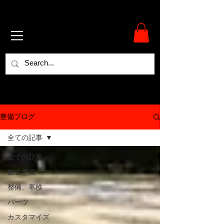
整備ブログ
全ての記事
全ての記事
鈑金塗装
整備、車検
パーツ
カスタマイズ