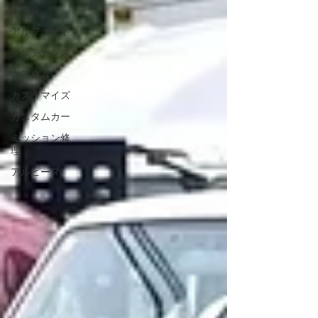
R35 GT-Rはもちろん、LEXUSをはじめとする国産
トヨタ
車・輸入車のメンテナンスやカスタムにも幅広く対応
アルファード
しております🔧 CarPlayキットなどのお持ち込みパー
ツの取付についても、
メンテナンス
カスタム
カスタマイズ
カスタムカー
ミッション修
理
アルピーヌ