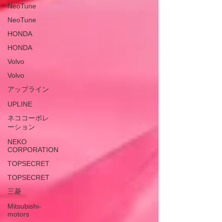
NeoTune
NeoTune
HONDA
HONDA
Volvo
Volvo
アップライン
UPLINE
ネココーポレ
ーション
NEKO
CORPORATION
TOPSECRET
TOPSECRET
三菱
Mitsubishi-
motors