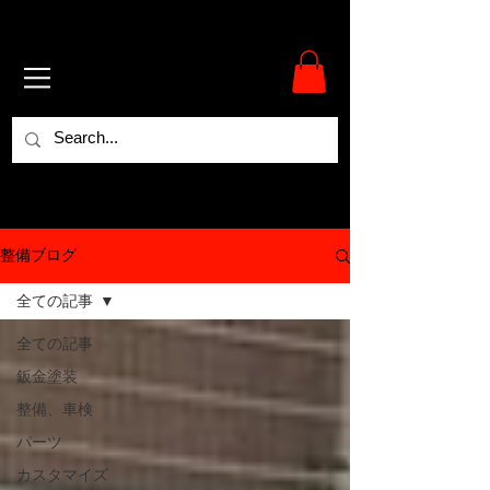
整備ブログ
全ての記事
全ての記事
鈑金塗装
整備、車検
パーツ
カスタマイズ