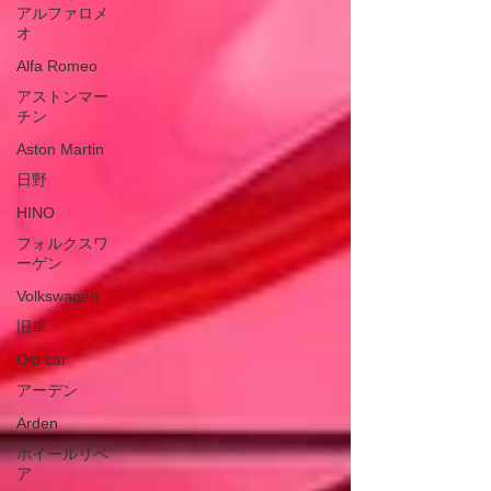
アルファロメ
オ
Alfa Romeo
アストンマー
チン
Aston Martin
日野
HINO
フォルクスワ
ーゲン
Volkswagen
旧車
Old car
アーデン
Arden
ホイールリペ
ア