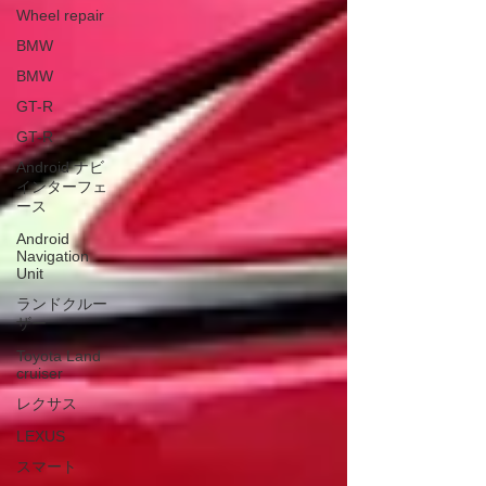
Wheel repair
BMW
BMW
GT-R
GT-R
Android ナビ
インターフェ
ース
Android
Navigation
Unit
ランドクルー
ザー
Toyota Land
cruiser
レクサス
LEXUS
スマート