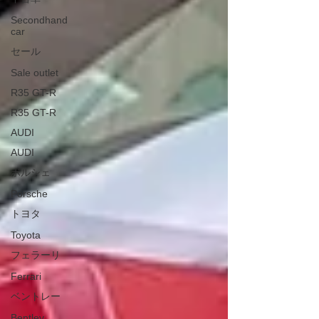
Secondhand
car
セール
Sale outlet
R35 GT-R
R35 GT-R
AUDI
AUDI
ポルシェ
Porsche
トヨタ
Toyota
フェラーリ
Ferrari
ベントレー
Bentley