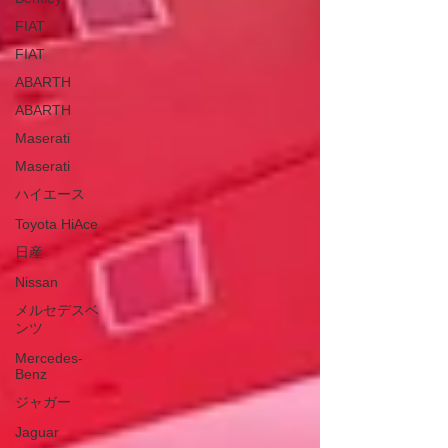
FIAT
FIAT
ABARTH
ABARTH
Maserati
Maserati
ハイエース
Toyota HiAce
日産
Nissan
メルセデスベ
ンツ
Mercedes-
Benz
ジャガー
Jaguar