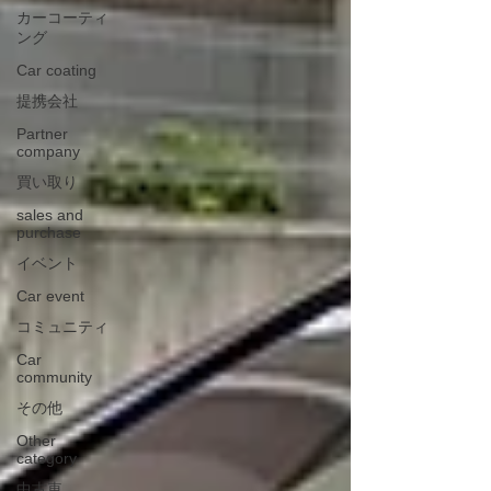
カーコーティ
ング
Car coating
提携会社
Partner
company
買い取り
sales and
purchase
イベント
Car event
コミュニティ
Car
community
その他
Other
category
中古車