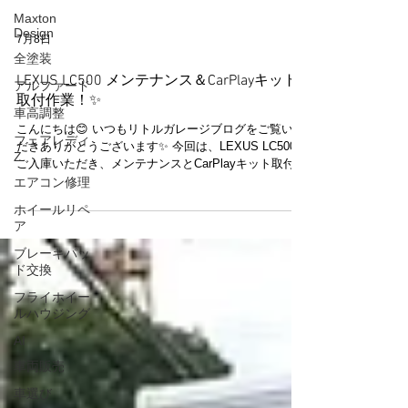
Maxton
Design
全塗装
7月8日
アルファード
LEXUS LC500 メンテナンス＆CarPlayキット
車高調整
取付作業！✨
フェアレディ
Z
こんにちは😊 いつもリトルガレージブログをご覧いた
だきありがとうございます✨ 今回は、LEXUS LC500を
エアコン修理
ご入庫いただき、メンテナンスとCarPlayキット取付作
ホイールリペ
業を実施いたしました🚗✨ 今回の作業では、フロント
ア
ガラスモールの交換をはじめ、フロントバンパーの脱
着、左サイドブラケット交換、左ヘッドライト周辺の
ブレーキパッ
点検を行い、各部を丁寧に整備いたしました🔧 また、
ド交換
お客様がお持ち込みになられたCarPlayキットの取付も
フライホイー
施工✨ 配線や動作確認を行いながら、快適にお使いい
ルハウジング
ただけるよう丁寧に取り付けを進めました😊 さらに、
車高調整と四輪アライメントも実施し、走行性能とバ
AI
ランスをしっかり整えております🚗 さまざまな作業を
車両販売
行い、お客様にも安心してお乗りいただける一台へと
仕上がりました✨ 【📸】 この度はご依頼いただき、誠
車選び
にありがとうございました😊 リトルガレージでは、