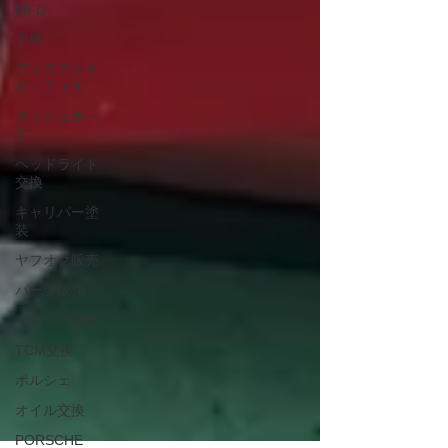
MFD
車検
ディスプレイ
オーディオ
ダッシュボー
ド
ヘッドライト
交換
キャリパー塗
装
ヤフオク販売
パーツ販売
マフラー交換
TCM交換
ポルシェ
オイル交換
PORSCHE