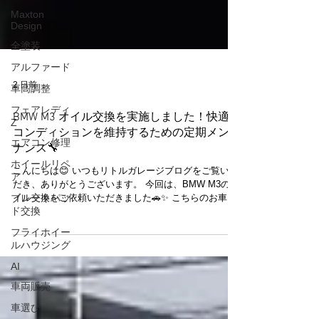
Maxton
Design
全塗装
アルファード
車高調整
2 日前
フェアレディ
Z
BMW M3 オイル交換を実施しました！快適な
エアコン修理
コンディションを維持するための定期メンテ
ホイールリペ
ナンス🔧
ア
こんにちは😊 いつもリトルガレージブログをご覧いた
ブレーキパッ
だき、ありがとうございます。 今回は、BMW M3のオ
ド交換
イル交換をご依頼いただきました🚗✨ こちらのお車
フライホイー
は、いつもご利用いただいているお客様のお車です。
ルハウジング
エンジンオイルは、お車の性能を維持するうえで欠か
せない重要なメンテナンスのひとつです。 定期的に交
AI
換することで、エンジン内部を良好な状態に保ち、本
車両販売
来のパフォーマンスを維持することにつながります😊
特にBMW M3のような高性能モデルは、日頃から適切
車選び
なメンテナンスを行うことで、より安心してドライビ