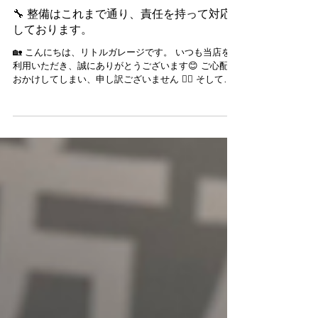
にダメージが見られる状態でしたが、板金塗装にてき
れいに修復を行いました🔧🎨 細部まで丁寧に作業を行
2025年12月10日
い、違和感のない自然な仕上がりとなっております👍
【📸】 無事に作業も完了し、お車はご納車させていた
🔧 整備はこれまで通り、責任を持って対応
だきました😊✨ 今後も安心してお乗りいただけるよう
しております。
サポートしてまいります🚗 板金塗装やメンテナンス、
カスタムのご相談もお気軽にどうぞ😊 皆さまのご来店
🏡 こんにちは、リトルガレージです。 いつも当店をご
を心よりお待ちしております✨
利用いただき、誠にありがとうございます😊 ご心配を
おかけしてしまい、申し訳ございません 🙇‍♂️ そして、
気にかけてご連絡くださった皆さま、本当にありがと
うございます。 工場移設の準備が進む中でも、 車検・
点検・一般整備・急なトラブル対応 など、すべて通常
通りお受けしております。 引っ越し後も、これまで以
上にスムーズで快適なサービスをご提供できるよう、
工場設備の見直しや作業動線の改善も進めています。
お客様のお車を大切に整備させていただく姿勢は、こ
れからも変わりませんのでご安心ください。 🚗 最近ご
来店いただいたお客様の声 「移転前に一度点検お願い
できて良かったです！」「これからどうなるのか心配
だったけど、変わらずお願いできると聞いて安心しま
した！」 温かいお言葉をいただき、スタッフ一同とて
も励みになっています。 📅 今後の予定について 工場
の引っ越し時期が確定しましたら、ブログや公式LINE