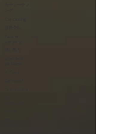
カーコーティ
ング
Car coating
提携会社
Partner
company
買い取り
sales and
purchase
イベント
Car event
コミュニティ
Car
community
その他
Other
category
中古車