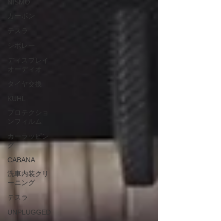
NISMO
カーボン
テスラ
シボレー
ディスプレイ
オーディオ
タイヤ交換
KUHL
プロテクショ
ンフィルム
カーラッピン
グ
CABANA
洗車内装クリ
ーニング
テスラ
UNPLUGGED