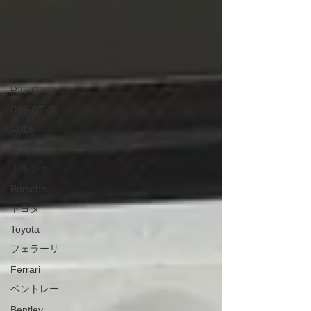
Secondhand
car
セール
Sale outlet
R35 GT-R
R35 GT-R
AUDI
AUDI
ポルシェ
Porsche
トヨタ
Toyota
フェラーリ
Ferrari
ベントレー
Bentley