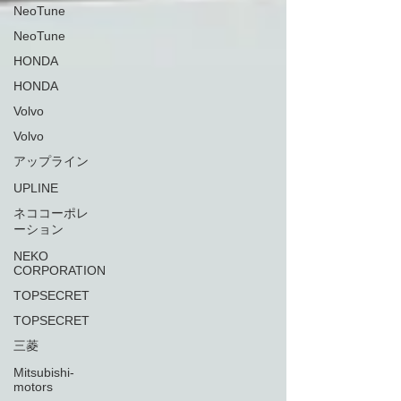
NeoTune
NeoTune
HONDA
HONDA
Volvo
Volvo
アップライン
UPLINE
ネココーポレ
ーション
NEKO
CORPORATION
TOPSECRET
TOPSECRET
三菱
Mitsubishi-
motors