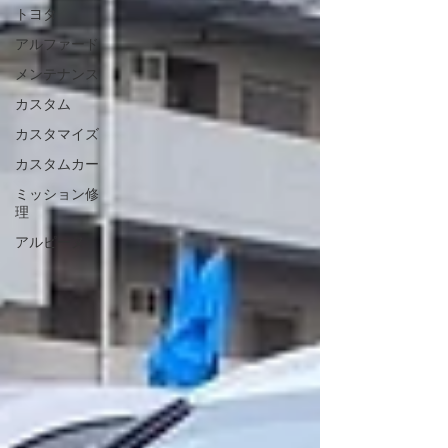
ングを楽しんでいただけます。 リトルガレージでは、
トヨタ
R35 GT-Rをはじめ、BMW M3などのスポーツカーや輸
アルファード
入車のメンテナンスにも対応しております🔧 オイル交
換や点検など、お車のコンディションが気になる方
メンテナンス
は、お気軽にご相談ください😊 この度はご依頼いただ
カスタム
き、誠にありがとうございました。 今後ともリトルガ
レージをよろしくお願いいたします🚗✨
カスタマイズ
カスタムカー
ミッション修
理
アルピーヌ