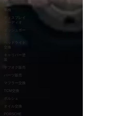
MFD
車検
ディスプレイ
オーディオ
ダッシュボー
ド
ヘッドライト
交換
キャリパー塗
装
ヤフオク販売
パーツ販売
マフラー交換
TCM交換
ポルシェ
オイル交換
PORSCHE