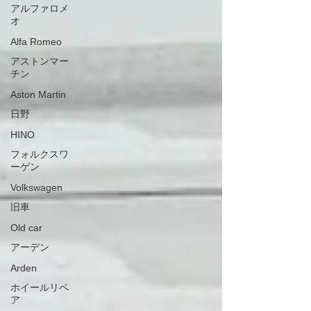
アルファロメ
オ
Alfa Romeo
アストンマー
チン
Aston Martin
日野
HINO
フォルクスワ
ーゲン
Volkswagen
旧車
Old car
アーデン
Arden
ホイールリペ
ア