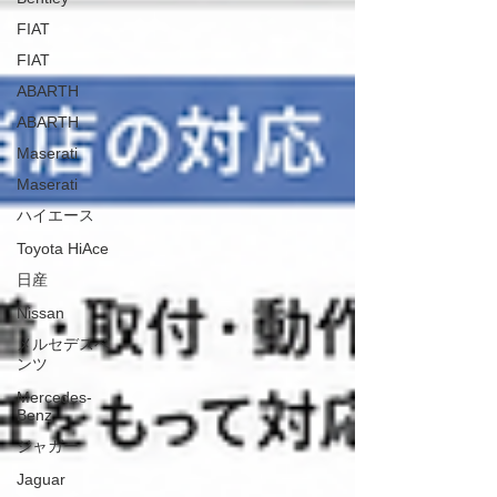
FIAT
FIAT
ABARTH
ABARTH
Maserati
Maserati
ハイエース
Toyota HiAce
日産
Nissan
メルセデスベ
ンツ
Mercedes-
Benz
ジャガー
Jaguar