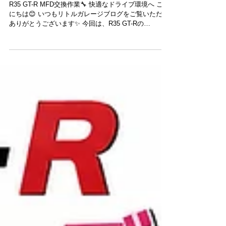
R35 GT-R MFD交換作業🔧 久しぶりのご来店
ありがとうございます！
R35 GT-R MFD交換作業🔧 快適なドライブ環境へ こん
にちは😊 いつもリトルガレージブログをご覧いただき
ありがとうございます✨ 今回は、R35 GT-Rの
MFD（マルチファンクションディスプレイ）交換作業
をご依頼いただきました🚗✨ こちらのお客様は、以前
からご利用いただいているお客様で、久しぶりにご来
店いただきました😊 お元気なお姿を拝見できて、スタ
ッフ一同嬉しく思っております✨ MFDはGT-Rの各種車
両情報を表示する重要なユニットであり、ドライブ中
の操作性や視認性にも関わる大切なパーツです🔧 今回
はMFDの交換作業を行い、快適にお使いいただける状
態へとリフレッシュいたしました👍 R35 GT-Rは年式
によって仕様も異なり、部品によっては入手が難しく
なっているものもありますが、適切なメンテナンスを
行うことで長く安心してお乗りいただけます😊 【📸】
この度はご依頼いただきありがとうございました🚗✨
リトルガレージでは、メンテナンスからカスタムまで
幅広く対応しております🔧 R35 GT-Rに関するご相談
はお気軽にお問い合