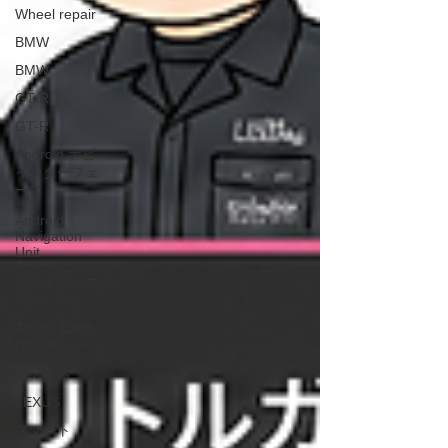
Wheel repair
BMW
BMW
GT-R
GT-R
Android ナビ
インターフェ
ース
Android
Navigation
Unit
ランドクルー
ザー
Toyota Land
cruiser
レクサス
LEXUS
スマート