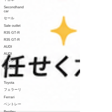
Secondhand
car
セール
Sale outlet
R35 GT-R
R35 GT-R
AUDI
AUDI
ポルシェ
Porsche
トヨタ
Toyota
フェラーリ
Ferrari
ベントレー
Bentley