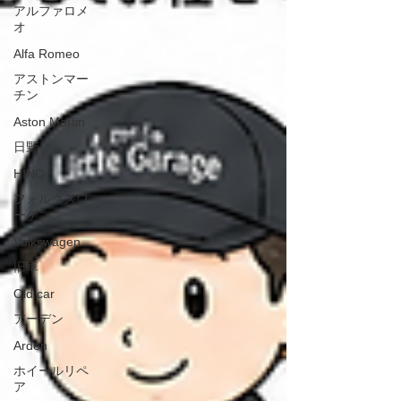
アルファロメ
オ
Alfa Romeo
アストンマー
チン
Aston Martin
日野
HINO
フォルクスワ
ーゲン
Volkswagen
旧車
Old car
アーデン
Arden
ホイールリペ
ア