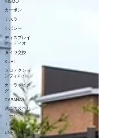
NISMO
を大きく向上させる人気のカスタムです📱✨ また、年
式によってはAVユニットの不具合により、画面表示や
カーボン
各種機能に影響が出るケースもあります。 リトルガレ
テスラ
ージでは、AVユニットの脱着・取付・動作確認まで責
任を持って対応しております。 修理につきましては、
シボレー
信頼できる協力会社と連携しながら、お客様に安心し
ディスプレイ
てお乗りいただけるよう丁寧にサポートしております
オーディオ
🔧 これまでにも多くのR35 GT-Rオーナー様よりご依
頼をいただき、ディスプレイオーディオの取付やAVユ
タイヤ交換
ニット修理など、さまざまな施工実績がございます😊
KUHL
「画面の調子が悪い…」「ディスプレイオーディオへ
交換したい！」「純正機能を活かしたままCarPlayを使
プロテクショ
いたい！」..
ンフィルム
カーラッピン
グ
CABANA
洗車内装クリ
ーニング
テスラ
UNPLUGGED