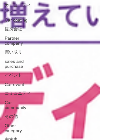
カーコーティ
ング
Car coating
提携会社
Partner
company
買い取り
sales and
purchase
イベント
Car event
コミュニティ
Car
community
その他
Other
category
中古車