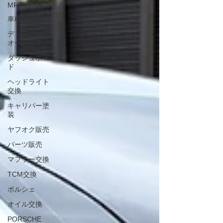
MFD
車検
ディスプレイ
オーディオ
ダッシュボー
ド
ヘッドライト
交換
キャリパー塗
装
ヤフオク販売
パーツ販売
マフラー交換
TCM交換
ポルシェ
オイル交換
PORSCHE