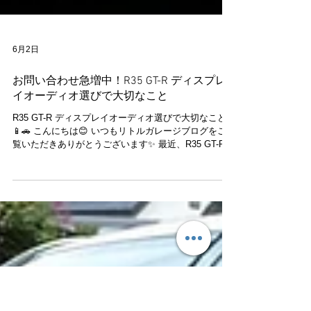
6月2日
お問い合わせ急増中！R35 GT-R ディスプレ
イオーディオ選びで大切なこと
R35 GT-R ディスプレイオーディオ選びで大切なこと
📱🚗 こんにちは😊 いつもリトルガレージブログをご
覧いただきありがとうございます✨ 最近、R35 GT-R用
ディスプレイオーディオに関するお問い合わせを多く
いただいております📱✨ CarPlayやAndroid Autoを利用
できるようになり、ナビや音楽アプリ、各種サービス
を快適に使用できることから人気のカスタムメニュー
となっています😊 ただし、R35 GT-Rは年式や仕様に
よって適合する製品が異なります🔧 前期・中期・後期
でシステム構成が異なるほか、車両の仕様や装着され