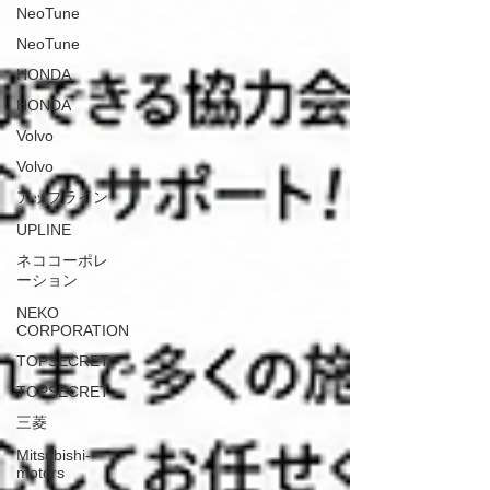
NeoTune
NeoTune
HONDA
HONDA
Volvo
Volvo
アップライン
UPLINE
ネココーポレ
ーション
NEKO
CORPORATION
TOPSECRET
TOPSECRET
三菱
Mitsubishi-
motors