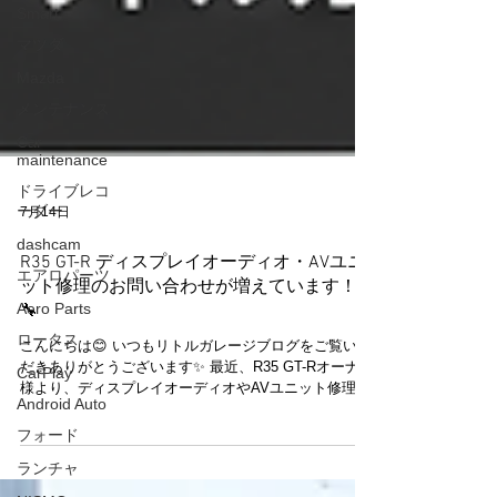
Smart
マツダ
Mazda
メンテナンス
Car
maintenance
ドライブレコ
ーダー
dashcam
7月14日
エアロパーツ
R35 GT-R ディスプレイオーディオ・AVユニ
Aero Parts
ット修理のお問い合わせが増えています！📱
ロータス
🔧
CarPlay
こんにちは😊 いつもリトルガレージブログをご覧いた
Android Auto
だきありがとうございます✨ 最近、R35 GT-Rオーナー
様より、ディスプレイオーディオやAVユニット修理に
フォード
関するお問い合わせを多くいただいております😊 純正
機能を活かしながら、Apple CarPlayやAndroid Autoに
ランチャ
対応したディスプレイオーディオへの交換は、利便性