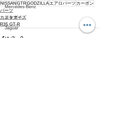
NISSAN
GTR
GODZILLA
エアロパーツ
カーボン
Mercedes-Benz
パーツ
カスタマイズ
ジャガー
R35 GT-R
Jaguar
NeoTune
NeoTune
HONDA
すべて表示
最新記事
HONDA
Volvo
Volvo
アップライン
UPLINE
ネココーポレーション
NEKO CORPORATION