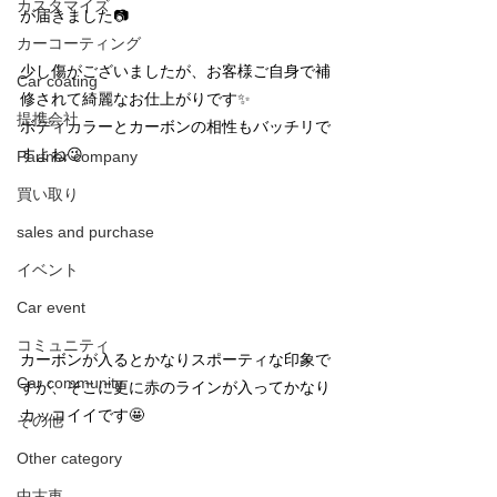
カスタマイズ
が届きました📷
カーコーティング
少し傷がございましたが、お客様ご自身で補
Car coating
修されて綺麗なお仕上がりです✨
提携会社
ボディカラーとカーボンの相性もバッチリで
すよね😉
Partner company
買い取り
sales and purchase
イベント
Car event
コミュニティ
カーボンが入るとかなりスポーティな印象で
Car community
すが、そこに更に赤のラインが入ってかなり
カッコイイです🤩
その他
Other category
中古車