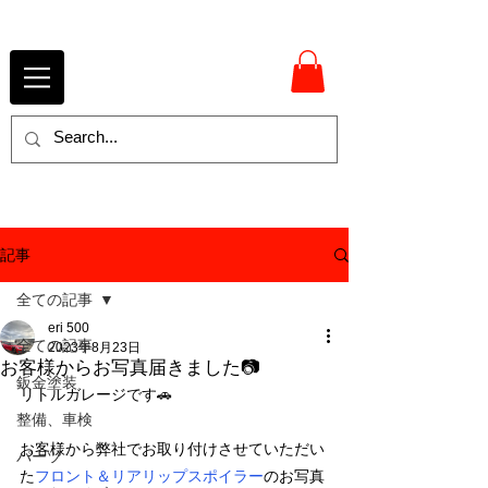
記事
全ての記事
eri 500
全ての記事
2023年8月23日
お客様からお写真届きました📷
鈑金塗装
リトルガレージです🚗
整備、車検
お客様から弊社でお取り付けさせていただい
パーツ
た
フロント＆リアリップスポイラー
のお写真