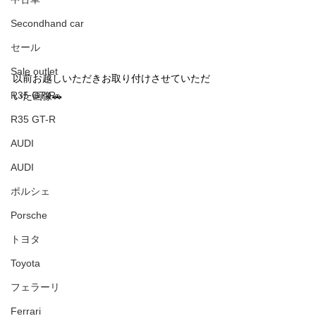
Secondhand car
セール
Sale outlet
以前お越しいただきお取り付けさせていただ
R35 GT-R
いた画像🚗
R35 GT-R
AUDI
AUDI
ポルシェ
Porsche
トヨタ
Toyota
フェラーリ
Ferrari