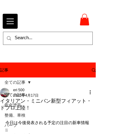
記事
全ての記事
eri 500
全ての記事
2023年4月17日
イタリアン・ミニバン新型フィアット・
鈑金塗装
ドブロ上陸！
整備、車検
今日は今後発表される予定の注目の新車情報
パーツ
❕❕