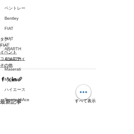
ベントレー
Bentley
FIAT
FIAT
タグ：
FIAT
ABARTH
イベント
コミュニティ
ABARTH
その他
Maserati
Maserati
ハイエース
Toyota HiAce
すべて表示
最新記事
日産
Nissan
メルセデスベンツ