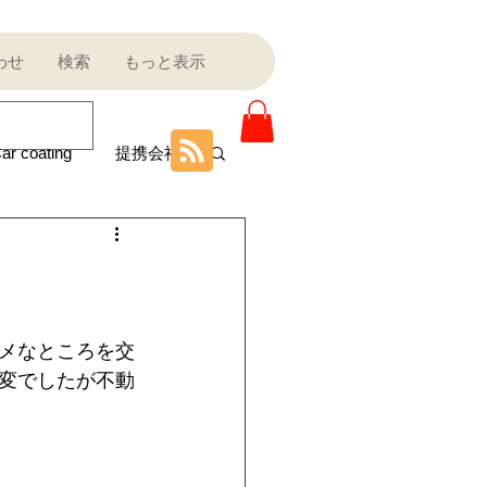
わせ
検索
もっと表示
ar coating
提携会社
ニティ
Sale outlet
メなところを交
変でしたが不動
ota
フェラーリ