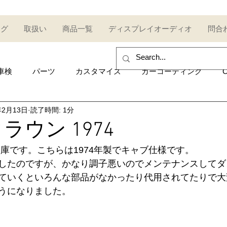
ログ
取扱い
商品一覧
ディスプレイオーディオ
問合
車検
パーツ
カスタマイズ
カーコーティング
C
年2月13日
読了時間: 1分
sales and purchase
イベント
Car event
コミュ
ラウン 1974
入庫です。こちらは1974年製でキャブ仕様です。
Other category
中古車
Secondhand car
セール
したのですが、かなり調子悪いのでメンテナンスしてダ
ていくといろんな部品がなかったり代用されてたりで大
うになりました。
UDI
AUDI
ポルシェ
Porsche
トヨタ
Toy