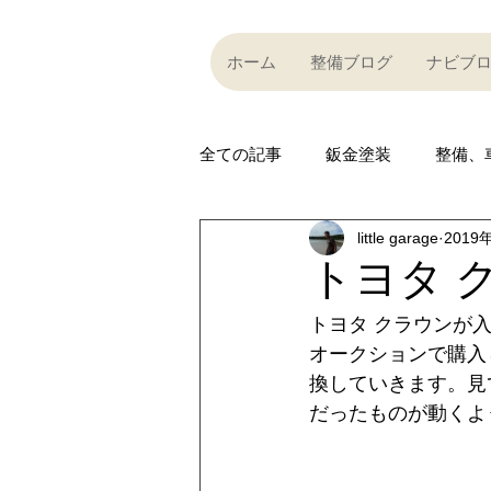
ホーム
整備ブログ
ナビブ
全ての記事
鈑金塗装
整備、
little garage
2019
Partner company
買い取り
トヨタ ク
トヨタ クラウンが
Car community
その他
オークションで購入
換していきます。見
だったものが動くよ
R35 GT-R
R35 GT-R
A