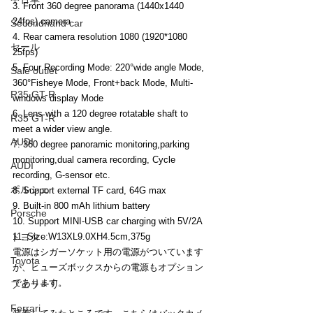
3. Front 360 degree panorama (1440x1440  
24fps) camera
Secondhand car
4. Rear camera resolution 1080 (1920*1080 
セール
25fps) 
5. Four Recording Mode: 220°wide angle Mode, 
Sale outlet
360°Fisheye Mode, Front+back Mode, Multi-
R35 GT-R
windows display Mode
6. Lens with a 120 degree rotatable shaft to 
R35 GT-R
meet a wider view angle.
AUDI
7. 360 degree panoramic monitoring,parking 
monitoring,dual camera recording, Cycle 
AUDI
recording, G-sensor etc.
ポルシェ
8. Support external TF card, 64G max
9. Built-in 800 mAh lithium battery
Porsche
10. Support MINI-USB car charging with 5V/2A
トヨタ
11. Size:W13XL9.0XH4.5cm,375g
電源はシガーソケット用の電源がついています
Toyota
が、ヒューズボックスからの電源もオプション
であります。
フェラーリ
Ferrari