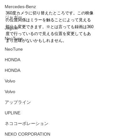
Mercedes-Benz
360度カメラに切り替えたところです。この映像
ジャガー
の位置関係はミラーを触ることによって見える
部分を変更できます。※とは言っても録画は360
Jaguar
度で行っているので見える位置を変更してもあ
NeoTune
まり意味がないかもしれません。
NeoTune
HONDA
HONDA
Volvo
Volvo
アップライン
UPLINE
ネココーポレーション
NEKO CORPORATION