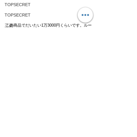
TOPSECRET
TOPSECRET
この商品でだいたい1万3000円くらいです。ルー
三菱
ムミラー型にしたら少し安いのではないでしょ
Mitsubishi-motors
うか。
アルファロメオ
鈑金塗装
Alfa Romeo
整備、車検
パーツ
アストンマーチン
Aston Martin
日野
HINO
すべて表示
最新記事
フォルクスワーゲン
Volkswagen
旧車