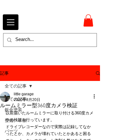
記事
全ての記事
little garage
全ての記事
2020年8月20日
ルームミラー型360度カメラ検証
鈑金塗装
以前届いたルームミラーに取り付ける360度カメ
ラの検証を行っています。
整備、車検
ドライブレコーダーなので実際は記録してなか
パーツ
ったとか、カメラが壊れていたとかあると困る