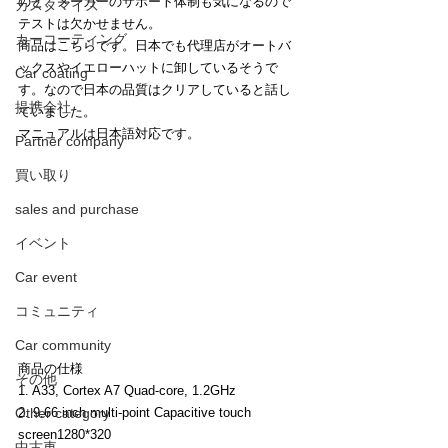
のと、メーカーのサポート体制も気になるので
カスタマイズ
テストは欠かせません。
カーコーティング
商品はこちらです。日本でも代理店がオートバ
ックスやイエローハットに卸しているそうで
Car coating
す。なので日本の品質はクリアしていると話し
提携会社
ていました。
マニュアルは日本語対応です。
Partner company
買い取り
sales and purchase
イベント
Car event
コミュニティ
Car community
商品の仕様
その他
1. A33, Cortex A7 Quad-core, 1.2GHz
Other category
2. 9.66 inch multi-point Capacitive touch 
screen1280*320
中古車